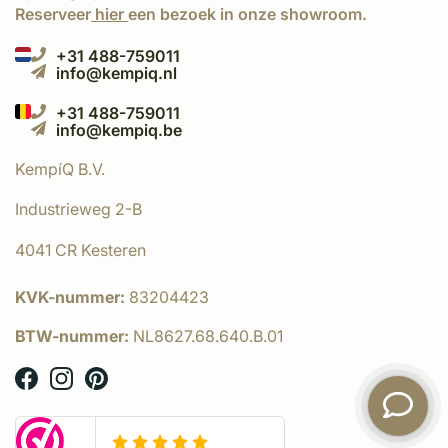
Reserveer
hier
een bezoek in onze showroom.
+31 488-759011
info@kempiq.nl
+31 488-759011
info@kempiq.be
KempíQ B.V.
Industrieweg 2-B
4041 CR Kesteren
KVK-nummer:
83204423
BTW-nummer:
NL8627.68.640.B.01