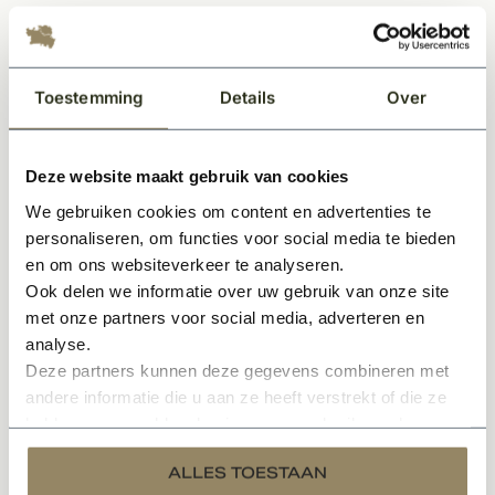
PVC vloeren worden uitsluitend per volledige
verpakking verkocht.
Toestemming
Details
Over
Opmerkingen:
Indien u een offerte wenst te ontvangen inclusief
legservice, kunt u zich aanmelden via de offerteknop
Deze website maakt gebruik van cookies
bovenaan deze pagina.
We gebruiken cookies om content en advertenties te
Indien u naast het leggen van de vloer ook een
personaliseren, om functies voor social media te bieden
deurmat bij ons bestelt, snijden wij deze op locatie op
en om ons websiteverkeer te analyseren.
maat bij het leggen van de vloer.
Ook delen we informatie over uw gebruik van onze site
met onze partners voor social media, adverteren en
Indien u geen legservice wenst en de pvc vloer graag
analyse.
wilt afhalen, kan dit alleen afgehaald worden nadat dit
Deze partners kunnen deze gegevens combineren met
telefonisch of per mail is bevestigd door KempiQ.
andere informatie die u aan ze heeft verstrekt of die ze
Op de laatste afbeelding kunt u de kleuropties bekijken.
hebben verzameld op basis van uw gebruik van hun
services.
ALLES TOESTAAN
Specificaties