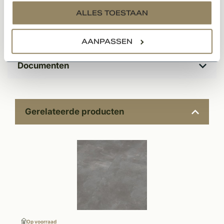
services.
Op de laatste afbeelding kunt u de kleuropties bekijken.
ALLES TOESTAAN
Specificaties
AANPASSEN
Documenten
Gerelateerde producten
Op voorraad