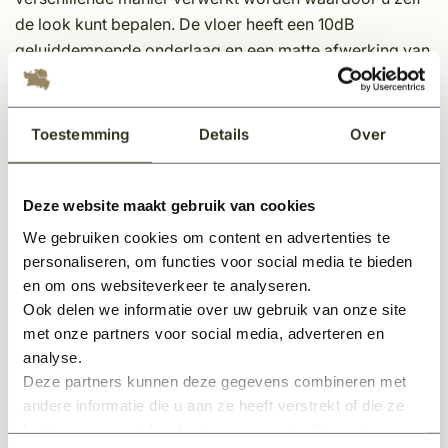
de look kunt bepalen. De vloer heeft een 10dB
geluiddempende onderlaag en een matte afwerking van
de 0,55mm toplaag.
PVC vloeren worden uitsluitend per volledige
Toestemming
Details
Over
verpakking verkocht.
Opmerkingen:
Deze website maakt gebruik van cookies
Indien u een offerte wenst te ontvangen inclusief
We gebruiken cookies om content en advertenties te
legservice, kunt u zich aanmelden via de offerteknop
personaliseren, om functies voor social media te bieden
bovenaan deze pagina.
en om ons websiteverkeer te analyseren.
Indien u naast het leggen van de vloer ook een
Ook delen we informatie over uw gebruik van onze site
deurmat bij ons bestelt, snijden wij deze op locatie op
met onze partners voor social media, adverteren en
maat bij het leggen van de vloer.
analyse.
Indien u geen legservice wenst en de pvc vloer graag
Deze partners kunnen deze gegevens combineren met
andere informatie die u aan ze heeft verstrekt of die ze
wilt afhalen, kan dit alleen afgehaald worden nadat dit
hebben verzameld op basis van uw gebruik van hun
telefonisch of per mail is bevestigd door KempiQ.