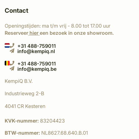
Contact
Openingstijden: ma t/m vrij - 8.00 tot 17.00 uur
Reserveer
hier
een bezoek in onze showroom.
+31 488-759011
info@kempiq.nl
+31 488-759011
info@kempiq.be
KempíQ B.V.
Industrieweg 2-B
4041 CR Kesteren
KVK-nummer:
83204423
BTW-nummer:
NL8627.68.640.B.01