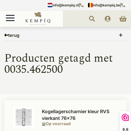
info@kempiq.nl
|
info@kempiq.be
|
Home
Tags
0035.462500
terug
Producten getagd met
0035.462500
Kogellagerscharnier kleur RVS
vierkant 76x76
Op voorraad
9,6