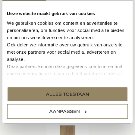
Zowel links- als rechtsdraaiend toe­pas­baar
Voor mon­tage zijn speciale freesmallen verkrijgbaar
Deze website maakt gebruik van cookies
Inclusief bevestigingsmateriaal
We gebruiken cookies om content en advertenties te
Met rechte hoeken
personaliseren, om functies voor social media te bieden
en om ons websiteverkeer te analyseren.
Het aantal benodigde scharnieren hangt af van de
Ook delen we informatie over uw gebruik van onze site
deurmaat en het gewicht van de deur.
met onze partners voor social media, adverteren en
analyse.
Wij adviseren het volgende:
Deze partners kunnen deze gegevens combineren met
-Deuren 201,5 tot 211,5 cm : 3 scharnieren.
andere informatie die u aan ze heeft verstrekt of die ze
-Deuren 231,5 : 4 scharnieren.
hebben verzameld op basis van uw gebruik van hun
services.
ALLES TOESTAAN
Gerelateerde producten
AANPASSEN