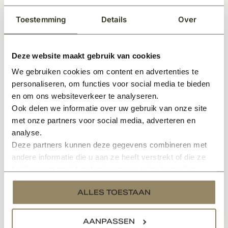
Zowel links- als rechtsdraaiend toe­pas­baar
Voor mon­tage zijn speciale freesmallen verkrijgbaar
Toestemming
Details
Over
Inclusief bevestigingsmateriaal
Met rechte hoeken
Deze website maakt gebruik van cookies
We gebruiken cookies om content en advertenties te
Het aantal benodigde scharnieren hangt af van de
personaliseren, om functies voor social media te bieden
deurmaat en het gewicht van de deur.
en om ons websiteverkeer te analyseren.
Ook delen we informatie over uw gebruik van onze site
Wij adviseren het volgende:
met onze partners voor social media, adverteren en
-Deuren 201,5 tot 211,5 cm : 3 scharnieren.
analyse.
-Deuren 231,5 : 4 scharnieren.
Deze partners kunnen deze gegevens combineren met
andere informatie die u aan ze heeft verstrekt of die ze
hebben verzameld op basis van uw gebruik van hun
services.
Gerelateerde producten
ALLES TOESTAAN
AANPASSEN