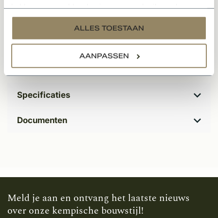
hebben verzameld op basis van uw gebruik van hun
complete dak incl. alle hulpstukken en toebehoren kunt
services.
u ons vrijblijvend een e-mail sturen voor een
ALLES TOESTAAN
prijsopgaaf.
AANPASSEN
*Besteleenheid per pallet. Zie verpakkingsinhoud voor
bijbehorende aantallen.
Specificaties
Documenten
Meld je aan en ontvang het laatste nieuws
over onze kempische bouwstijl!