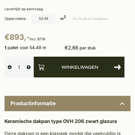
Levertijd: op aanvraag
2
Oppervlakte:
m
Per 54,49 m2 bestelbaar
€893,-
Incl. BTW
€2,66
1
pallet voor 54.49 m
per stuk
WINKELWAGEN
Productinformatie
Keramische dakpan type OVH 206 zwart glazura
Deze dakpan is een klassiek model die veelvuldig is