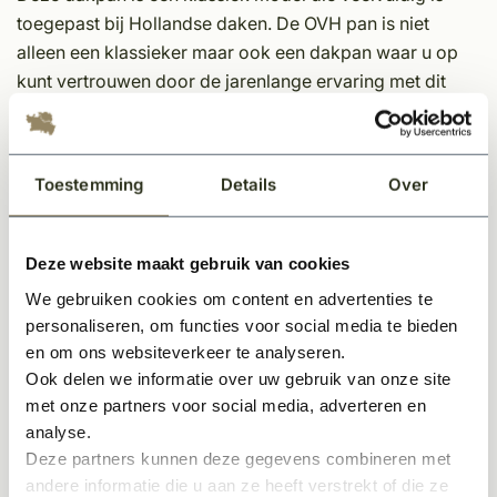
toegepast bij Hollandse daken. De OVH pan is niet
alleen een klassieker maar ook een dakpan waar u op
kunt vertrouwen door de jarenlange ervaring met dit
product. Samenvattend zijn de termen 'traditioneel' en
'betrouwbaar' zeker van toepassing.
De dakpan is vanwege zijn enorme populariteit
Toestemming
Details
Over
geproduceerd in veel kleurvarianten met bijbehorende
hulpstukken en 5 verschillende afwerkingen. Deze
Deze website maakt gebruik van cookies
dakpan past bij diverse bouwstijlen en leent zich
We gebruiken cookies om content en advertenties te
uitstekend voor een klassieke als moderne bouwstijl.
personaliseren, om functies voor social media te bieden
Specificaties:
en om ons websiteverkeer te analyseren.
Ook delen we informatie over uw gebruik van onze site
Palletinhoud: 336 stuks
met onze partners voor social media, adverteren en
2
Aantal per m
: 15,4 - 15,6
analyse.
Latafstand: minimaal 311mm - maximaal 315mm
Deze partners kunnen deze gegevens combineren met
andere informatie die u aan ze heeft verstrekt of die ze
*
Voor het aanvragen van een offerte op maat voor uw