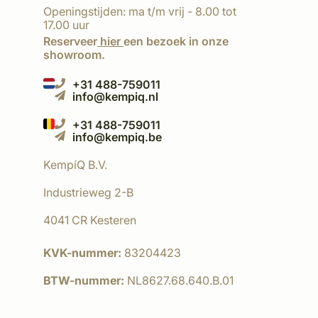
Openingstijden: ma t/m vrij - 8.00 tot
17.00 uur
Reserveer
hier
een bezoek in onze
showroom.
+31 488-759011
info@kempiq.nl
+31 488-759011
info@kempiq.be
KempíQ B.V.
Industrieweg 2-B
4041 CR Kesteren
KVK-nummer:
83204423
BTW-nummer:
NL8627.68.640.B.01