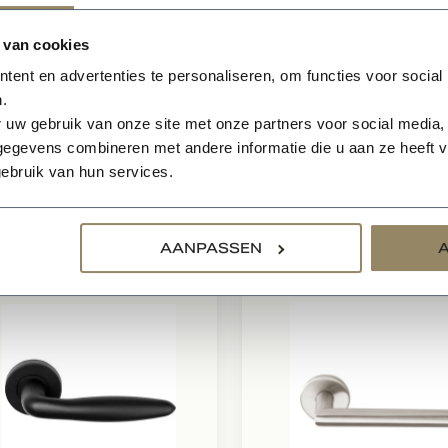
rbaar in 2 kleuren; mat zwart & rvs
sieve RVS ondergrond
 van cookies
usief rozet of schild, deze dient u extra mee te bestellen
ent en advertenties te personaliseren, om functies voor social
.
producten kunnen worden schoongemaakt met behulp van ee
 uw gebruik van onze site met onze partners voor social media,
 er mogen geen agressieve schoonmaakmiddelen gebruikt w
egevens combineren met andere informatie die u aan ze heeft ve
ebruik van hun services.
relateerde producten
AANPASSEN