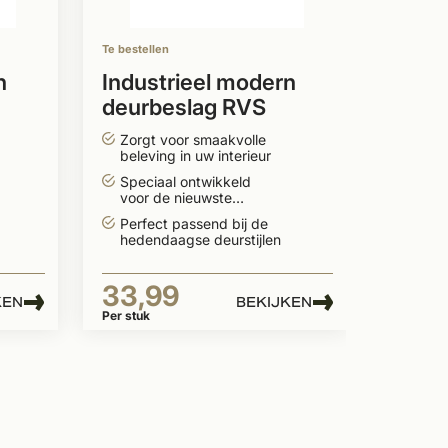
Speci
voor 
deurt
Te bestellen
Perfe
heden
n
Industrieel modern
deurbeslag RVS
29,
16mm
Zorgt voor smaakvolle
Per stuk
beleving in uw interieur
Speciaal ontwikkeld
voor de nieuwste
deurtrends
Perfect passend bij de
hedendaagse deurstijlen
33,99
KEN
BEKIJKEN
Per stuk