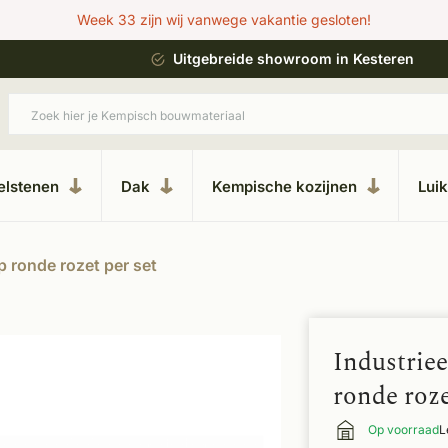
Week 33 zijn wij vanwege vakantie gesloten!
ing
Uitgebreide showroom in Kesteren
elstenen
Dak
Kempische kozijnen
Lui
p ronde rozet per set
Industrie
ronde roze
Op voorraad
L