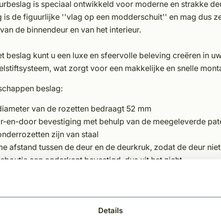
eurbeslag is speciaal ontwikkeld voor moderne en strakke d
 is de figuurlijke ''vlag op een modderschuit'' en mag dus ze
van de binnendeur en van het interieur.
t beslag kunt u een luxe en sfeervolle beleving creëren in uw
elstiftsysteem, wat zorgt voor een makkelijke en snelle mon
schappen beslag:
diameter van de rozetten bedraagt 52 mm
r-en-door bevestiging met behulp van de meegeleverde pat
nderrozetten zijn van staal
e afstand tussen de deur en de deurkruk, zodat de deur nie
sboutje aan onderkant bevestigd, dus uit het zicht
rozetkapje is voorzien van een inkeping aan de onderkant, z
wijderd kan worden.
m krukdiameter
Details
906 klasse 3 geveerd