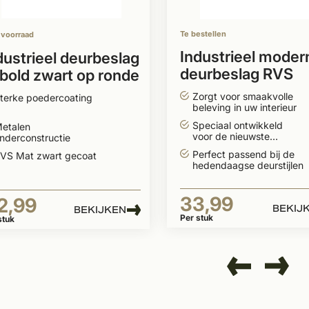
Te bestellen
 voorraad
Industrieel moder
dustrieel deurbeslag
deurbeslag RVS
bold zwart op ronde
19mm
zet
Zorgt voor smaakvolle
terke poedercoating
beleving in uw interieur
Speciaal ontwikkeld
etalen
voor de nieuwste
nderconstructie
deurtrends
Perfect passend bij de
VS Mat zwart gecoat
hedendaagse deurstijlen
33,99
2,99
BEKIJ
BEKIJKEN
Per stuk
stuk