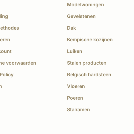
t
Modelwoningen
ding
Gevelstenen
methodes
Dak
eren
Kempische kozijnen
count
Luiken
ne voorwaarden
Stalen producten
Policy
Belgisch hardsteen
n
Vloeren
Poeren
Stalramen