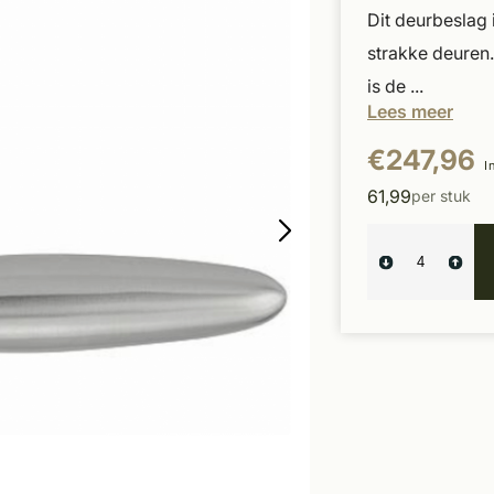
Dit deurbeslag
strakke deuren
is de ...
Lees meer
€247,96
I
61,99
per stuk