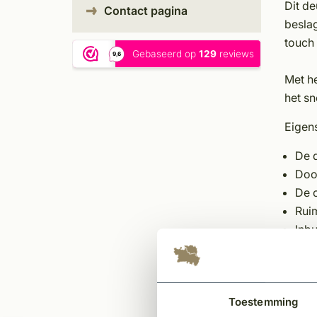
Dit d
Contact pagina
beslag
touch 
Met he
het sn
Eigen
De 
Doo
De o
Ruim
Inbu
Het 
ver
20m
Toestemming
EN1