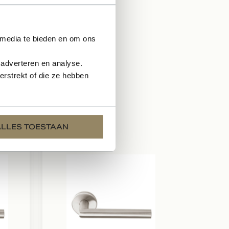
 media te bieden en om ons
n sopje met zachte zeep.
 adverteren en analyse.
orden!
rstrekt of die ze hebben
ALLES TOESTAAN
Te bestell
Indus
deur
toilet
Zorgt
belevi