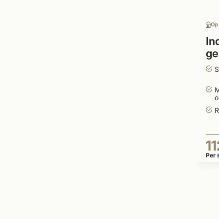
Op
In
ge
ro
S
M
o
R
11
Per 