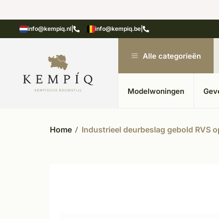
n in kempische bouwstijl
Meer dan 20 jaar ervar
info@kempiq.nl
|
info@kempiq.be
|
Alle categorieën
Modelwoningen
Gev
Home
Industrieel deurbeslag gebold RVS o