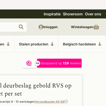
Inspiratie
Showroom
Over ons
Unieke materialen in kempische bouwstijl
M
Inloggen
Winkelwagen
ken
Stalen producten
Belgisch hardsteen
el deurbeslag gebold RVS op
t per set
evertijd: 8 - 10 werkdagen
Verzendkosten €9,99