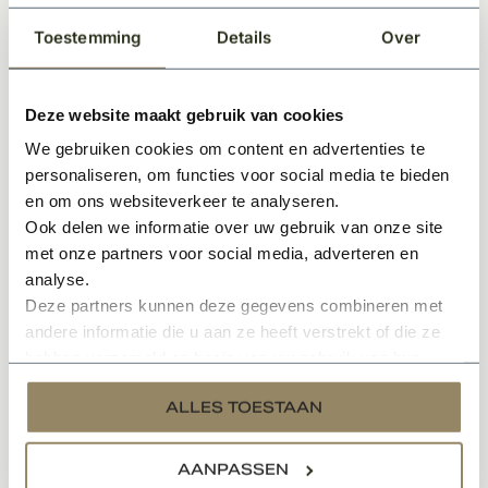
Vele hulpstukken verkrijgbaar
Toestemming
Details
Over
Meerdere kleurmogelijkheden
OVH
Aantal per mtr: ca. 3.2st
Deze website maakt gebruik van cookies
Minimale dakhelling: 25°
We gebruiken cookies om content en advertenties te
Zie afbeelding voor specifieke maatvoering
personaliseren, om functies voor social media te bieden
Zie downloadsheet voor technische informatie
en om ons websiteverkeer te analyseren.
Ook delen we informatie over uw gebruik van onze site
Specificaties
met onze partners voor social media, adverteren en
analyse.
Documenten
Deze partners kunnen deze gegevens combineren met
andere informatie die u aan ze heeft verstrekt of die ze
hebben verzameld op basis van uw gebruik van hun
services.
Gerelateerde producten
ALLES TOESTAAN
AANPASSEN