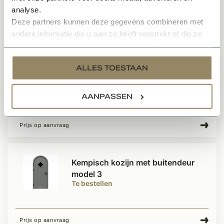
analyse.
Deze partners kunnen deze gegevens combineren met
Prijs op aanvraag
andere informatie die u aan ze heeft verstrekt of die ze
hebben verzameld op basis van uw gebruik van hun
services.
Kempisch kozijn met buitendeur
ALLES TOESTAAN
model 2
Te bestellen
AANPASSEN
Prijs op aanvraag
Kempisch kozijn met buitendeur
model 3
Te bestellen
Prijs op aanvraag