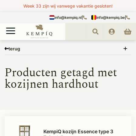
Week 33 zijn wij vanwege vakantie gesloten!
info@kempiq.nl
|
info@kempiq.be
|
Home
Tags
kozijnen hardhout
terug
Producten getagd met
kozijnen hardhout
KempiQ kozijn Essence type 3