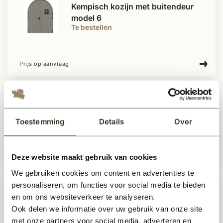
Kempisch kozijn met buitendeur
model 6
Te bestellen
Prijs op aanvraag
KempiQ kozijn Essence type 10
Te bestellen
Toestemming
Details
Over
Deze website maakt gebruik van cookies
1.530,-
Per stuk
We gebruiken cookies om content en advertenties te
personaliseren, om functies voor social media te bieden
en om ons websiteverkeer te analyseren.
Kempisch kozijn staallook type 1
Ook delen we informatie over uw gebruik van onze site
Te bestellen
met onze partners voor social media, adverteren en