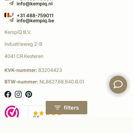
info@kempiq.nl
+31 488-759011
info@kempiq.be
KempíQ B.V.
Industrieweg 2-B
4041 CR Kesteren
KVK-nummer:
83204423
BTW-nummer:
NL8627.68.640.B.01
filters