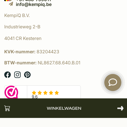
info@kempiq.be
KempíQ B.V.
Industrieweg 2-B
4041 CR Kesteren
KVK-nummer:
83204423
BTW-nummer:
NL8627.68.640.B.01
WINKELWAGEN
© KempíQ
- Powered by:
emarkable