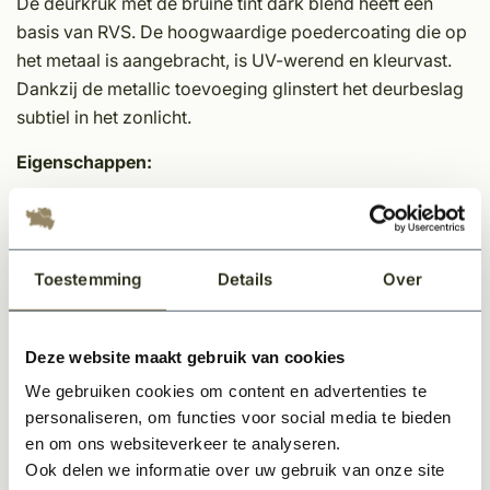
De deurkruk met de bruine tint dark blend heeft een
basis van RVS. De hoogwaardige poedercoating die op
het metaal is aangebracht, is UV-werend en kleurvast.
Dankzij de metallic toevoeging glinstert het deurbeslag
subtiel in het zonlicht.
Eigenschappen:
Finish: Dark blend
Kleur: Donkerbruin
Materiaal: RVS
Toestemming
Details
Over
Lengte: 134 mm
Breedte: 14 mm
Diepte: 60 mm
Deze website maakt gebruik van cookies
We gebruiken cookies om content en advertenties te
Specificaties
personaliseren, om functies voor social media te bieden
en om ons websiteverkeer te analyseren.
Ook delen we informatie over uw gebruik van onze site