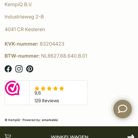
KempíQ B.V.
Industrieweg 2-B
4041 CR Kesteren
KVK-nummer:
83204423
BTW-nummer:
NL8627.68.640.B.01
© KempíQ
- Powered by:
emarkable
WINKELWAGEN