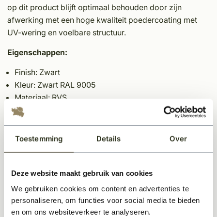
op dit product blijft optimaal behouden door zijn
afwerking met een hoge kwaliteit poedercoating met
UV-wering en voelbare structuur.
Eigenschappen:
Finish: Zwart
Kleur: Zwart RAL 9005
Materiaal: RVS
Lengte: 134 mm
Breedte: 14 mm
Diepte: 60 mm
Toestemming
Details
Over
Specificaties
Deze website maakt gebruik van cookies
We gebruiken cookies om content en advertenties te
personaliseren, om functies voor social media te bieden
Gerelateerde producten
en om ons websiteverkeer te analyseren.