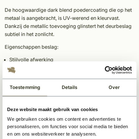
De hoogwaardige dark blend poedercoating die op het
metaal is aangebracht, is UV-werend en kleurvast.
Dankzij de metallic toevoeging glinstert het deurbeslag
subtiel in het zonlicht.
Eigenschappen beslag:
Stijlvolle afwerking
Perfect passend bij diverse stijlen deuren
Afmeting rozet: 50x8 mm
Finish: Dark blend
Toestemming
Details
Over
Kleur: Donkerbruin
Materiaal: RVS
Wordt geleverd per stuk inclusief
Deze website maakt gebruik van cookies
bevestigingsmateriaal
We gebruiken cookies om content en advertenties te
personaliseren, om functies voor social media te bieden
Specificaties
en om ons websiteverkeer te analyseren.