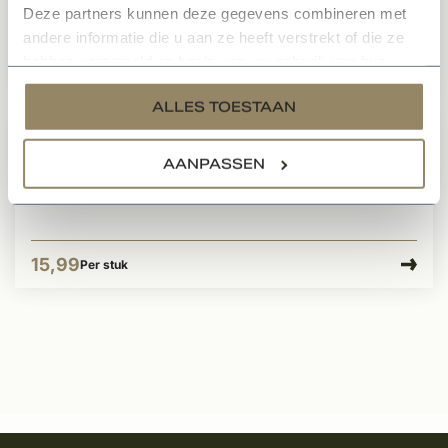
Op voorraad
Deze partners kunnen deze gegevens combineren met
andere informatie die u aan ze heeft verstrekt of die ze
hebben verzameld op basis van uw gebruik van hun
18,-
Per stuk
services.
ALLES TOESTAAN
Moeller Stone Care P324 vloerzeep
AANPASSEN
Op voorraad
15,99
Per stuk