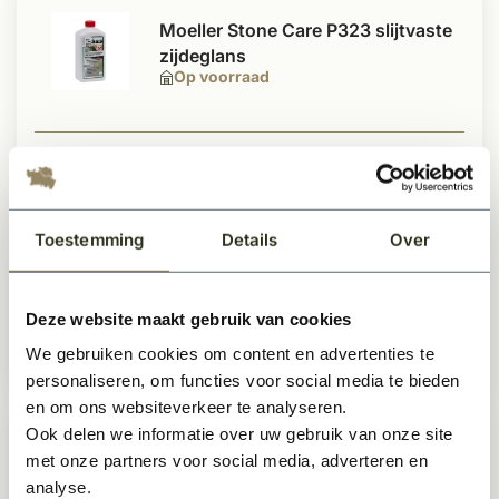
Moeller Stone Care P323 slijtvaste
zijdeglans
Op voorraad
18,99
Per stuk
Toestemming
Details
Over
Moeller Stone Care S244 Vlekstop
kleurverdiepend
Op voorraad
Deze website maakt gebruik van cookies
We gebruiken cookies om content en advertenties te
44,99
Per stuk
personaliseren, om functies voor social media te bieden
en om ons websiteverkeer te analyseren.
Ook delen we informatie over uw gebruik van onze site
Moeller Stone Care R157
met onze partners voor social media, adverteren en
tegelreiniger
analyse.