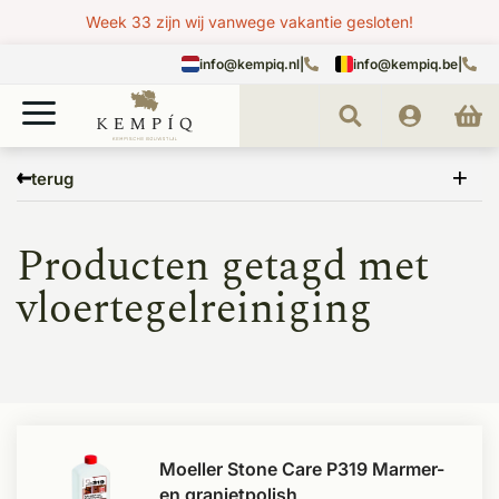
Week 33 zijn wij vanwege vakantie gesloten!
info@kempiq.nl
|
info@kempiq.be
|
Home
Tags
vloertegelreiniging
terug
Producten getagd met
vloertegelreiniging
Moeller Stone Care P319 Marmer-
en granietpolish