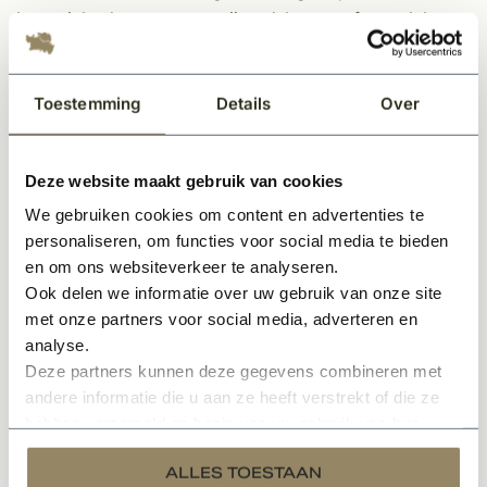
keramiek, chroom, roestvrijstaal, kunststof en gelakte
oppervlakken van sanitair en natte ruimtes.
Moeller stone care HMK R159 tegel- en
Toestemming
Details
Over
sanitairreiniger
verwijdert snel en grondig kalkaanslag,
zeepresten, roest, lichte cementsluier, urinesteen en
huidvet. Ook voegen worden weer als nieuw. Let wel op
Deze website maakt gebruik van cookies
bij zuurgevoelige oppervlakken als eloxal, bepaalde
We gebruiken cookies om content en advertenties te
kunststoffen, emaille, marmer en travertin. Deze niet
personaliseren, om functies voor social media te bieden
behandelen met Moeller/HMK R159. Bij twijfel altijd eerst
en om ons websiteverkeer te analyseren.
op een onopvallende plaats proberen.
Ook delen we informatie over uw gebruik van onze site
met onze partners voor social media, adverteren en
Verbruik
: 1L per ±80m² bij normale vervuiling. Dit is
analyse.
Deze partners kunnen deze gegevens combineren met
afhankelijk van de verdunning.
andere informatie die u aan ze heeft verstrekt of die ze
hebben verzameld op basis van uw gebruik van hun
Specificaties
services.
ALLES TOESTAAN