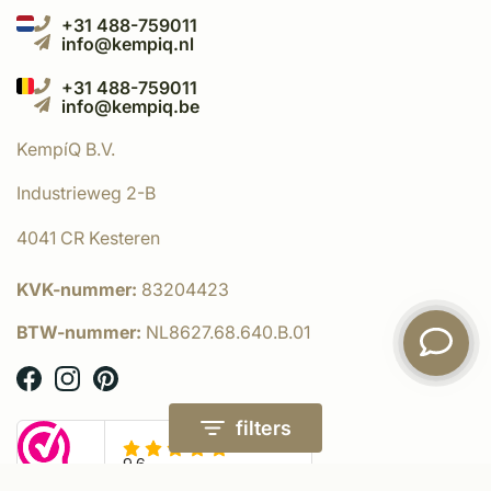
+31 488-759011
info@kempiq.nl
+31 488-759011
info@kempiq.be
KempíQ B.V.
Industrieweg 2-B
4041 CR Kesteren
KVK-nummer:
83204423
BTW-nummer:
NL8627.68.640.B.01
filters