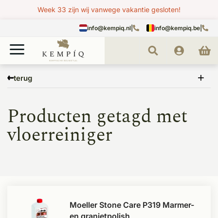
Week 33 zijn wij vanwege vakantie gesloten!
info@kempiq.nl
|
info@kempiq.be
|
Home
Tags
vloerreiniger
terug
Producten getagd met
vloerreiniger
Moeller Stone Care P319 Marmer-
en granietpolish