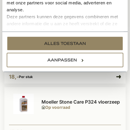
Op voorraad
met onze partners voor social media, adverteren en
analyse.
Deze partners kunnen deze gegevens combineren met
44,99
Per stuk
andere informatie die u aan ze heeft verstrekt of die ze
hebben verzameld op basis van uw gebruik van hun
services.
Moeller Stone Care R157
ALLES TOESTAAN
tegelreiniger
Op voorraad
AANPASSEN
18,-
Per stuk
Moeller Stone Care P324 vloerzeep
Op voorraad