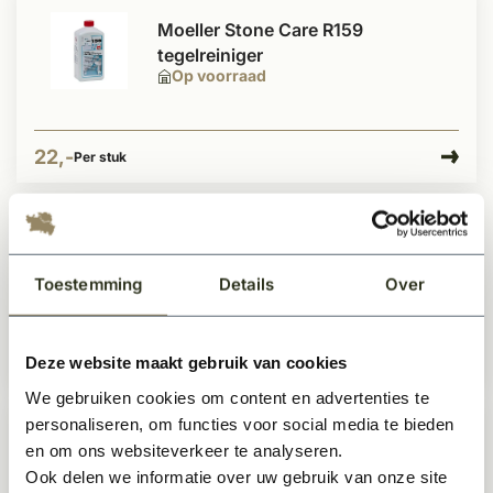
Moeller Stone Care R159
tegelreiniger
Op voorraad
22,-
Per stuk
Moeller Stone Care P323 slijtvaste
zijdeglans
Toestemming
Details
Over
Op voorraad
Deze website maakt gebruik van cookies
18,99
Per stuk
We gebruiken cookies om content en advertenties te
personaliseren, om functies voor social media te bieden
Moeller Stone Care S244 Vlekstop
en om ons websiteverkeer te analyseren.
kleurverdiepend
Ook delen we informatie over uw gebruik van onze site