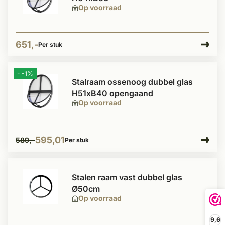
Op voorraad
651,-
Per stuk
- -1%
Stalraam ossenoog dubbel glas
H51xB40 opengaand
Op voorraad
595,01
589,-
Per stuk
Stalen raam vast dubbel glas
Ø50cm
Op voorraad
9,6