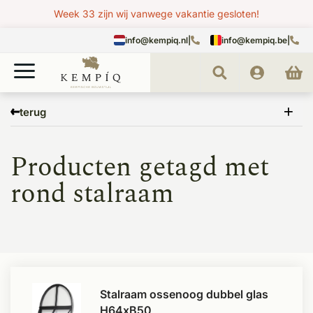
Week 33 zijn wij vanwege vakantie gesloten!
info@kempiq.nl
|
info@kempiq.be
|
Home
Tags
rond stalraam
terug
Producten getagd met
rond stalraam
Stalraam ossenoog dubbel glas
H64xB50