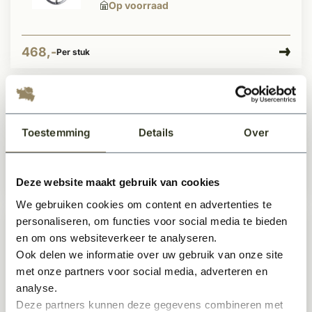
Op voorraad
468,-
Per stuk
Stalraam ossenoog dubbel glas
H64xB50
Toestemming
Details
Over
Op voorraad
Deze website maakt gebruik van cookies
492,45
Per stuk
We gebruiken cookies om content en advertenties te
personaliseren, om functies voor social media te bieden
en om ons websiteverkeer te analyseren.
Betonnen stukadoorsmal
Ook delen we informatie over uw gebruik van onze site
Op voorraad
met onze partners voor social media, adverteren en
analyse.
Deze partners kunnen deze gegevens combineren met