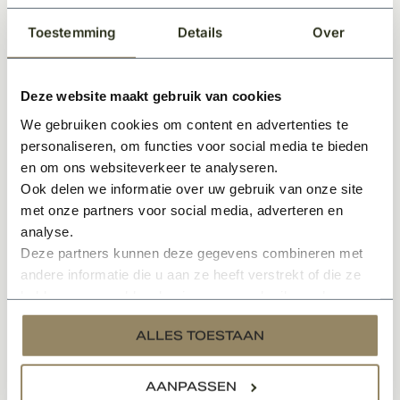
° Antiroest behandeld en afgewerkt met zwarte
Toestemming
Details
Over
duurzame poedercoating RAL 9005 volgens C4H norm.
Afwerkflens en uitbezettingsmal NIET beschikbaar bij
Deze website maakt gebruik van cookies
deze maatvoering. Voor glasspecificaties, download de
bijgevoegde productsheet.
We gebruiken cookies om content en advertenties te
personaliseren, om functies voor social media te bieden
*Al onze ramen voorzien van dubbel glas worden
en om ons websiteverkeer te analyseren.
Ook delen we informatie over uw gebruik van onze site
veelvuldig toegepast in kempische woningen
met onze partners voor social media, adverteren en
*Al onze ramen voorzien van enkel glas worden
analyse.
voornamelijk toegepast in bijgebouwen
Deze partners kunnen deze gegevens combineren met
andere informatie die u aan ze heeft verstrekt of die ze
Specificaties
hebben verzameld op basis van uw gebruik van hun
services.
Documenten
ALLES TOESTAAN
AANPASSEN