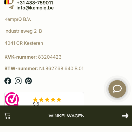
+31 488-759011
info@kempiq.be
KempíQ B.V.
Industrieweg 2-B
4041 CR Kesteren
KVK-nummer:
83204423
BTW-nummer:
NL8627.68.640.B.01
WINKELWAGEN
© KempíQ
- Powered by:
emarkable