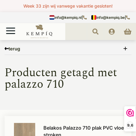
Week 33 zijn wij vanwege vakantie gesloten!
info@kempiq.nl
|
info@kempiq.be
|
Home
Tags
palazzo 710
terug
Producten getagd met
palazzo 710
9,6
Belakos Palazzo 710 plak PVC vloer
stroken