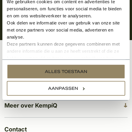
We gebruiken cookies om content en advertenties te
personaliseren, om functies voor social media te bieden
en om ons websiteverkeer te analyseren.
Ook delen we informatie over uw gebruik van onze site
met onze partners voor social media, adverteren en
analyse.
Deze partners kunnen deze gegevens combineren met
andere informatie die u aan ze heeft verstrekt of die ze
Klantenservice
hebben verzameld op basis van uw gebruik van hun
services.
ALLES TOESTAAN
Categorieën
AANPASSEN
Meer over KempíQ
Contact