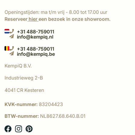
Openingstijden: ma t/m vrij - 8.00 tot 17.00 uur
Reserveer
hier
een bezoek in onze showroom.
+31 488-759011
info@kempiq.nl
+31 488-759011
info@kempiq.be
KempíQ B.V.
Industrieweg 2-B
4041 CR Kesteren
KVK-nummer:
83204423
BTW-nummer:
NL8627.68.640.B.01