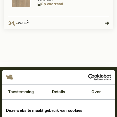
Op voorraad
2
34,-
Per m
Meld je aan en ontvang het laatste nieuws
over onze kempische bouwstijl!
Toestemming
Details
Over
Aanmelden voor de nieuwsbrief
Deze website maakt gebruik van cookies