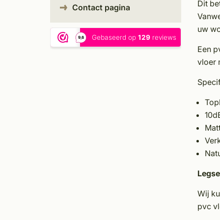
Dit be
Contact pagina
Vanwe
uw won
Een pv
vloer 
Specif
Top
10d
Mat
Verk
Natu
Legse
Wij k
pvc vl