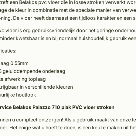
treft een Belakos pvc vloer die in losse stroken verwerkt wo
ge de kleur in combinatie met de speciale manier van verwer
ing. De vloer heeft daarnaast een tijdloos karakter en een s
c vloer is erg gebruiksvriendelijk door het geringe onderhou
minder kwetsbaar is en bij normaal huishoudelijk gebruik ee
icaties:
laag 0,55mm
B geluiddempende onderlaag
te afwerking toplaag
rijgbaar in verschillende kleuren
urlijke houtlook
rvice Belakos Palazzo 710 plak PVC vloer stroken
unnen u compleet ontzorgen! Als u gebruik maakt van onze le
oer. Het enige wat u hoeft te doen, is een keuze maken uit h