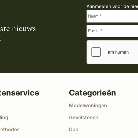
Aanmelden voor de nie
tste nieuws
!
tenservice
Categorieën
t
Modelwoningen
ding
Gevelstenen
methodes
Dak