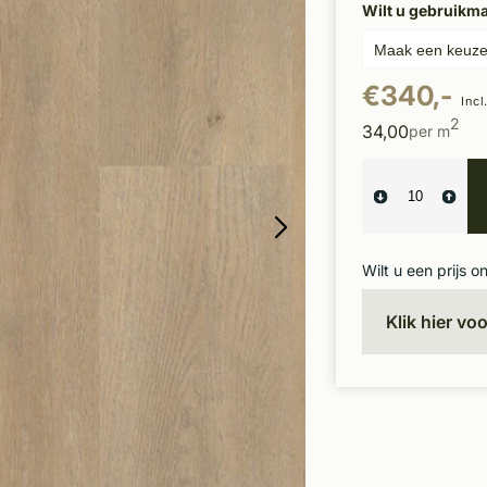
Wilt u gebruikm
€340,-
Incl
2
34,00
per m
Wilt u een prijs o
Klik hier vo