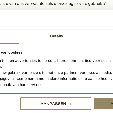
nt u van ons verwachten als u onze legservice gebruikt?
aanhelen van oneffenheden in de vloer
uren van de vloer
meren ondervloer
liseren van de ondervloer 1-3 mm
Details
jmen met speciale pvc lijm
gen van de vloer
 van cookies
tten van de vloer tegen de plint
ent en advertenties te personaliseren, om functies voor social
kingen:
.
 uw gebruik van onze site met onze partners voor social media,
en u een offerte wenst te ontvangen inclusief legservice, ku
egevens combineren met andere informatie die u aan ze heeft ve
enaan deze pagina.
ebruik van hun services.
en u naast het leggen van de vloer ook een deurmat bij ons be
leggen van de vloer.
en u geen legservice wenst en de pvc vloer graag wilt afhale
AANPASSEN
fonisch of per mail is bevestigd door KempiQ.