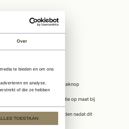
Over
 media te bieden en om ons
 adverteren en analyse.
nt u zich aanmelden via de offerteknop
rstrekt of die ze hebben
stelt, snijden wij deze op locatie op maat bij
n, kan dit alleen afgehaald worden nadat dit
ALLES TOESTAAN