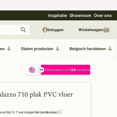
Inspiratie
Showroom
Over ons
Unieke materialen in kempische bouwstijl
M
Inloggen
Winkelwagen
ken
Stalen producten
Belgisch hardsteen
alazzo 710 plak PVC vloer
evertijd: 5-7 werkdagen
Verzendkosten: