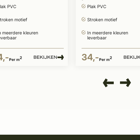
roken
stroken
lak PVC
Plak PVC
troken motief
Stroken motief
n meerdere kleuren
In meerdere kleuren
everbaar
leverbaar
4,-
34,-
BEKIJKEN
BEKIJ
2
2
Per m
Per m