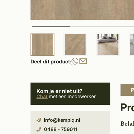
Deel dit product:
P
Kom je er niet uit?
Chat
met een medewerker
Pr
info@kempiq.nl
Bela
0488 - 759011