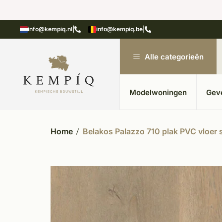
n in kempische bouwstijl
Meer dan 20 jaar ervar
info@kempiq.nl
|
info@kempiq.be
|
Alle categorieën
Modelwoningen
Gev
Home
Belakos Palazzo 710 plak PVC vloer 