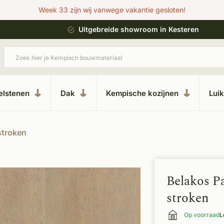
Week 33 zijn wij vanwege vakantie gesloten!
ing
Uitgebreide showroom in Kesteren
elstenen
Dak
Kempische kozijnen
Lui
stroken
Belakos P
stroken
Op voorraad
L