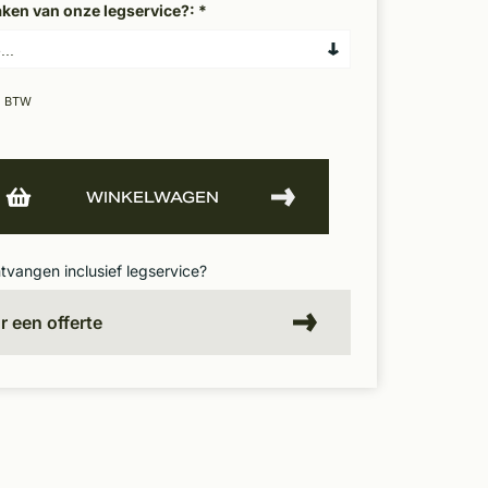
aken van onze legservice?:
*
. BTW
WINKELWAGEN
ntvangen inclusief legservice?
or een offerte