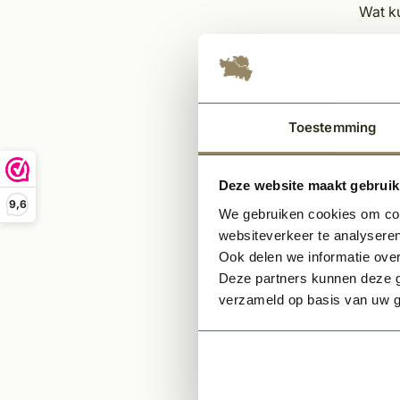
Wat ku
Het 
Sch
Pri
Ega
Toestemming
Inli
Leg
Deze website maakt gebruik
Afki
9,6
We gebruiken cookies om cont
Opmer
websiteverkeer te analyseren
Ook delen we informatie over
Indi
Deze partners kunnen deze g
bov
verzameld op basis van uw g
Indi
het 
Indi
tele