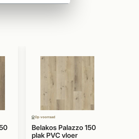
Op voor
Belak
plak 
strok
Plak 
Strok
Op voorraad
In me
lever
250
Belakos Palazzo 150
plak PVC vloer