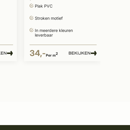
stroken
34,-
Plak PVC
Stroken motief
In meerdere kleuren
leverbaar
34,-
KEN
BEKIJKEN
2
Per m