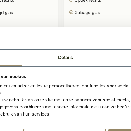
 rechts
Opdek rechts
gd glas
Gelaagd glas
,99
559,99
BEKIJKEN
BEKIJK
Per stuk
Details
 van cookies
ent en advertenties te personaliseren, om functies voor social
.
 uw gebruik van onze site met onze partners voor social media,
egevens combineren met andere informatie die u aan ze heeft ve
ebruik van hun services.
en
Te bestellen