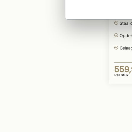
Moder
opdek
incl. 
Staall
Opdek
Gelaa
559
Per stuk