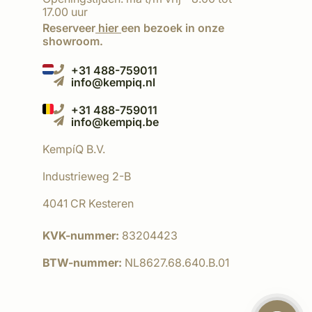
17.00 uur
Reserveer
hier
een bezoek in onze
showroom.
+31 488-759011
info@kempiq.nl
+31 488-759011
info@kempiq.be
KempíQ B.V.
Industrieweg 2-B
4041 CR Kesteren
KVK-nummer:
83204423
BTW-nummer:
NL8627.68.640.B.01