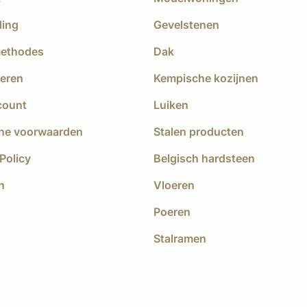
ding
Gevelstenen
methodes
Dak
eren
Kempische kozijnen
count
Luiken
ne voorwaarden
Stalen producten
Policy
Belgisch hardsteen
n
Vloeren
Poeren
Stalramen