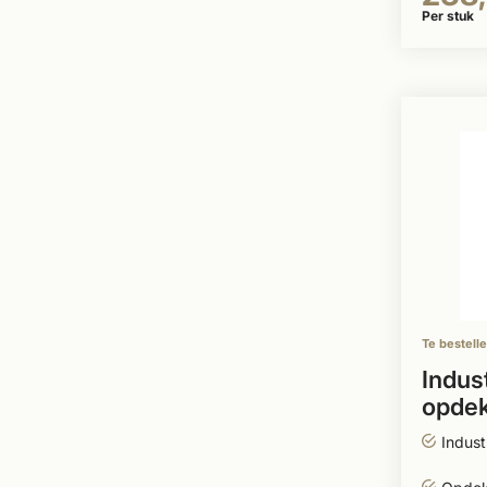
Per stuk
Te bestell
Indust
opdek
incl. 
Indust