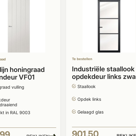
Te bestellen
raad
Industriële staallook
lijn honingraad
opdekdeur links zwa
ndeur VF01
incl. glas
 Rechts wit
Staallook
raad vulling
Opdek links
deur
sdraaiend
Gelaagd glas
akt in RAL 9003
901,50
,99
BEKIJK