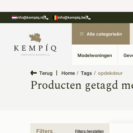
showroom in Kesteren
Unieke materialen in kempische
info@kempiq.nl
|
info@kempiq.be
|
Alle categorieën
Modelwoningen
Gev
Terug
Home
Tags
opdekdeur
Producten getagd m
Filters
Filters herstellen