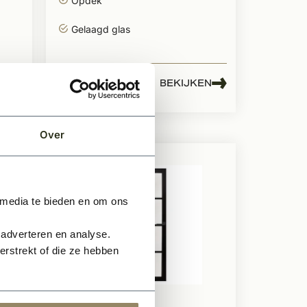
Opdek
Gelaagd glas
559,99
EN
BEKIJKEN
Per stuk
Over
 media te bieden en om ons
 adverteren en analyse.
rstrekt of die ze hebben
Te bestellen