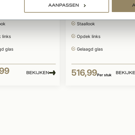
ne Industriële
Industriële staallook
AANPASSEN
deur links zwart
opdekdeur links zwa
glas
incl. glas
ook
Staallook
 links
Opdek links
gd glas
Gelaagd glas
,99
516,99
BEKIJKEN
BEKIJK
Per stuk