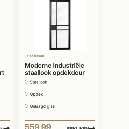
Te bestellen
Moderne Industriële
rt
staallook opdekdeur
rechts zwart
Staallook
Opdek
Gelaagd glas
559,99
EN
BEKIJKEN