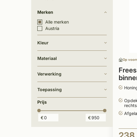
Merken
Alle merken
Austria
Kleur
Materiaal
Op voor
Frees
Verwerking
binne
Opdek
Honing
Toepassing
Opdek
Prijs
recht
Afgel
€
€
238