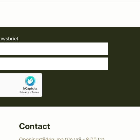
uwsbrief
Contact
Openingstijden: ma t/m vrij - 8.00 tot