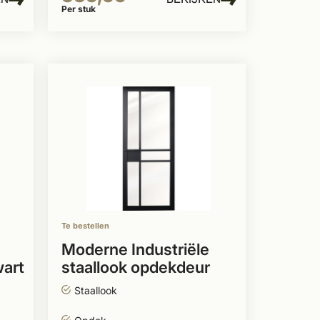
Per stuk
Te bestellen
Moderne Industriële
wart
staallook opdekdeur
links zwart
Staallook