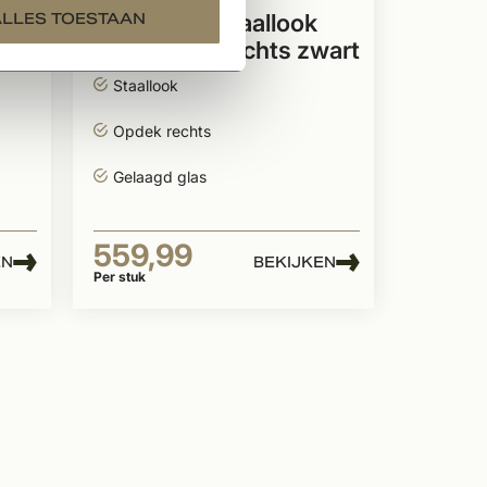
Industriële staallook
ALLES TOESTAAN
rt
opdekdeur rechts zwart
incl. glas
Staallook
Opdek rechts
Gelaagd glas
559,99
EN
BEKIJKEN
Per stuk