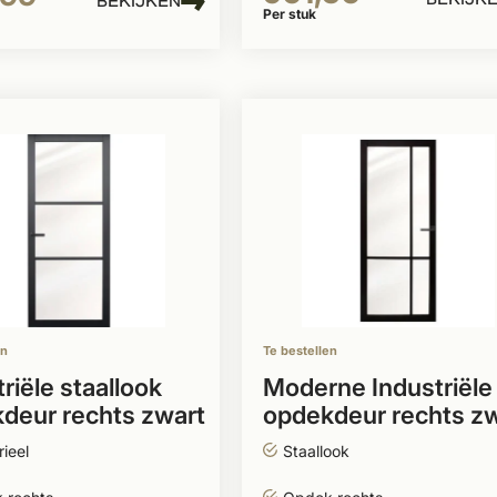
BEKIJKEN
Per stuk
en
Te bestellen
riële staallook
Moderne Industriële
deur rechts zwart
opdekdeur rechts z
glas
incl. glas
rieel
Staallook