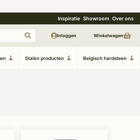
Inspiratie
Showroom
Over ons
Uitgebreide showroom in Kesteren
Unieke m
Inloggen
Winkelwagen
ken
Stalen producten
Belgisch hardsteen