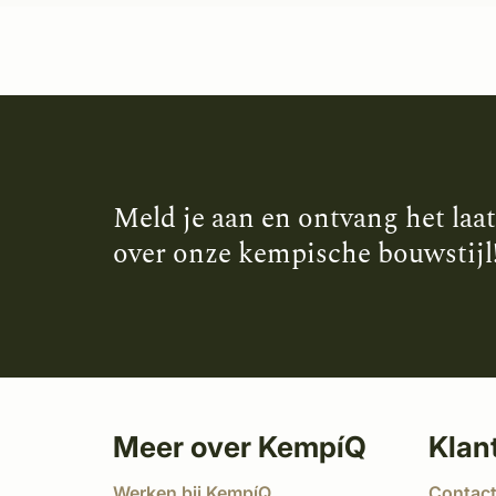
Meld je aan en ontvang het laa
over onze kempische bouwstijl
Meer over KempíQ
Klan
Werken bij KempíQ
Contac