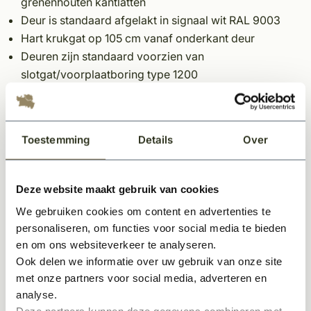
grenenhouten kantlatten
Deur is standaard afgelakt in signaal wit RAL 9003
Hart krukgat op 105 cm vanaf onderkant deur
Deuren zijn standaard voorzien van
slotgat/voorplaatboring type 1200
Zowel in links- als rechtsdraaiend verkrijgbaar
Let op:
Toestemming
Details
Over
Elke binnendeur is standaard voorzien van een slotgat
maar niet van gaten voor een deurkruk, wc garnituur
Deze website maakt gebruik van cookies
of sleutelgat.
We gebruiken cookies om content en advertenties te
personaliseren, om functies voor social media te bieden
Dit product wordt geleverd exclusief hang &
en om ons websiteverkeer te analyseren.
sluitwerk. Scharnieren en sloten dienen los bijbesteld
Ook delen we informatie over uw gebruik van onze site
te worden.
met onze partners voor social media, adverteren en
analyse.
Wilt u uw deur(en) gemonteerd hebben, of een offerte
Deze partners kunnen deze gegevens combineren met