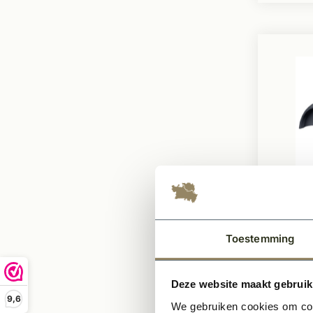
Op voor
Wiene
vorst
Toestemming
gesm
Gebak
Deze website maakt gebruik
Uniek
9,6
We gebruiken cookies om cont