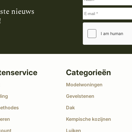
tste nieuws
!
tenservice
Categorieën
t
Modelwoningen
ding
Gevelstenen
methodes
Dak
eren
Kempische kozijnen
count
Luiken