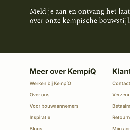
Meld je aan en ontvang het laa
over onze kempische bouwstijl
Meer over KempíQ
Klan
Werken bij KempíQ
Contac
Over ons
Verzen
Voor bouwaannemers
Betaal
Inspiratie
Retourn
Blogs
Mijn ac