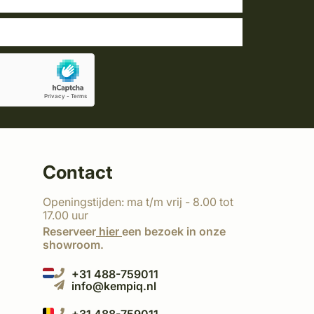
Contact
Openingstijden: ma t/m vrij - 8.00 tot
17.00 uur
Reserveer
hier
een bezoek in onze
showroom.
+31 488-759011
info@kempiq.nl