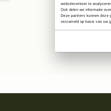
Geren
websiteverkeer te analyseren
Ook delen we informatie over
Deze partners kunnen deze g
13,9
verzameld op basis van uw g