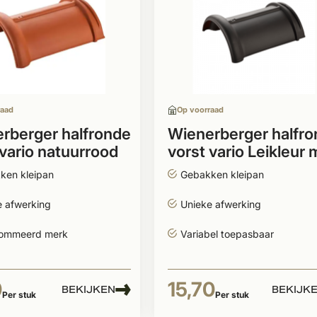
raad
Op voorraad
rberger halfronde
Wienerberger halfr
 vario natuurrood
vorst vario Leikleur 
engobe
ken kleipan
Gebakken kleipan
e afwerking
Unieke afwerking
ommeerd merk
Variabel toepasbaar
0
15,70
BEKIJKEN
BEKIJK
Per stuk
Per stuk