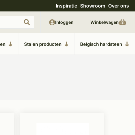
Inspiratie
Showroom
Over ons
Meer dan 20 jaar ervaring
Uitge
Inloggen
Winkelwagen
ken
Stalen producten
Belgisch hardsteen