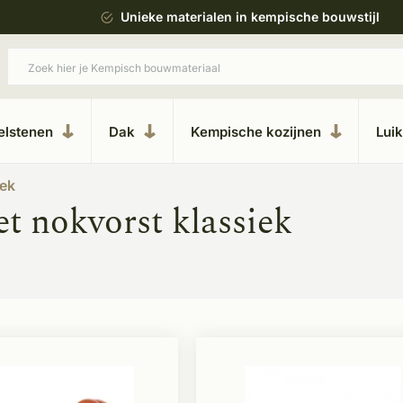
esteren
Unieke materialen in kempische bouwstijl
elstenen
Dak
Kempische kozijnen
Lui
iek
t nokvorst klassiek