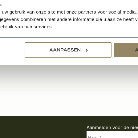
ommeerd merk
.
 uw gebruik van onze site met onze partners voor social media,
egevens combineren met andere informatie die u aan ze heeft ve
5
BEKIJKEN
ebruik van hun services.
Per stuk
AANPASSEN
Aanmelden voor de nie