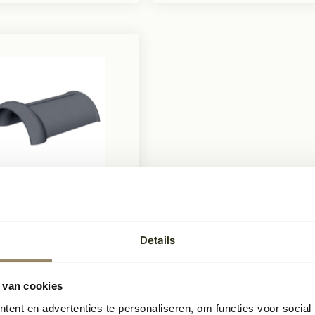
raad
rberger halfronde
 vario blauw
Details
oord
ken kleipan
 van cookies
e afwerking
ent en advertenties te personaliseren, om functies voor social