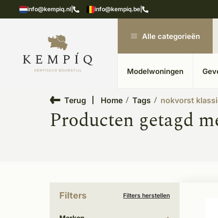
 20 jaar ervaring
Uitgebreide showroom in K
info@kempiq.nl
|
info@kempiq.be
|
Alle categorieën
Modelwoningen
Gev
Terug
Home
Tags
nokvorst klass
Producten getagd me
Filters
Filters herstellen
Merken