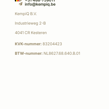
+31 488-759011
info@kempiq.be
KempíQ B.V.
Industrieweg 2-B
4041 CR Kesteren
KVK-nummer:
83204423
BTW-nummer:
NL8627.68.640.B.01