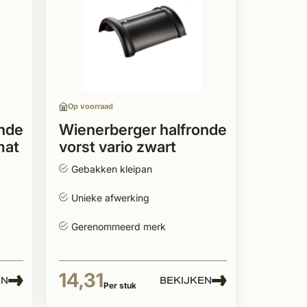
Op voorraad
onde
Wienerberger halfronde
mat
vorst vario zwart
satinet
Gebakken kleipan
Unieke afwerking
Gerenommeerd merk
14,31
EN
BEKIJKEN
Per stuk