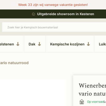
Week 33 zijn wij vanwege vakantie gesloten!
ing
Uitgebreide showroom in Kesteren
elstenen
Dak
Kempische kozijnen
Lui
vario natuurrood
Wienerber
vario nat
Op voorraad
L