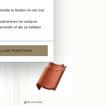
 media te bieden en om ons
 adverteren en analyse.
rstrekt of die ze hebben
ALLES TOESTAAN
Te bestell
Dakp
natuu
Optim
Per pa
Op voorraad
Kleig