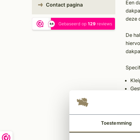
Een da
Contact pagina
dakpa
deze d
De hal
hiervo
dakpa
Specif
Kle
Ges
Voor
Aut
Vele
Mee
Toestemming
Univ
Aant