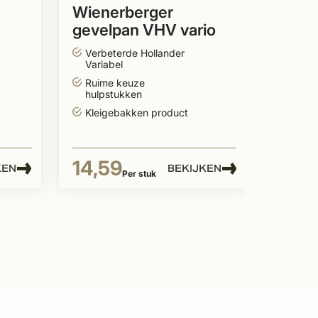
Wienerberger
gevelpan VHV vario
766
Links natuurrood
Verbeterde Hollander
Per pallet
Variabel
Ruime keuze
hulpstukken
Kleigebakken product
14,59
KEN
BEKIJKEN
Per stuk