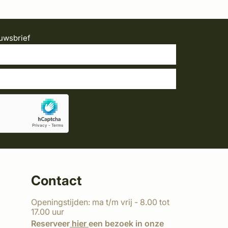
uwsbrief
Contact
Openingstijden: ma t/m vrij - 8.00 tot
17.00 uur
Reserveer
hier
een bezoek in onze