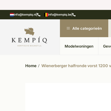
n in kempische bouwstijl
Meer dan 20 jaar ervar
info@kempiq.nl
|
info@kempiq.be
|
Alle categorieën
Modelwoningen
Gev
Home
Wienerberger halfronde vorst 1200 