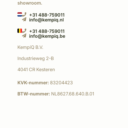
showroom.
+31 488-759011
info@kempiq.nl
+31 488-759011
info@kempiq.be
KempíQ B.V.
Industrieweg 2-B
4041 CR Kesteren
KVK-nummer:
83204423
BTW-nummer:
NL8627.68.640.B.01