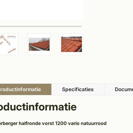
roductinformatie
Specificaties
Docum
oductinformatie
rberger halfronde vorst 1200 vario natuurrood