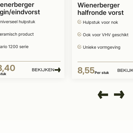
enerberger
Wienerberger
gin/eindvorst
halfronde vorst
lfrond natuurrood
dubbele wel
niverseel hulpstuk
Hulpstuk voor nok
Natuurrood
eramisch product
Ook voor VHV geschikt
ario 1200 serie
Unieke vormgeving
8,40
8,55
BEKIJKEN
BEKIJ
Per stuk
stuk