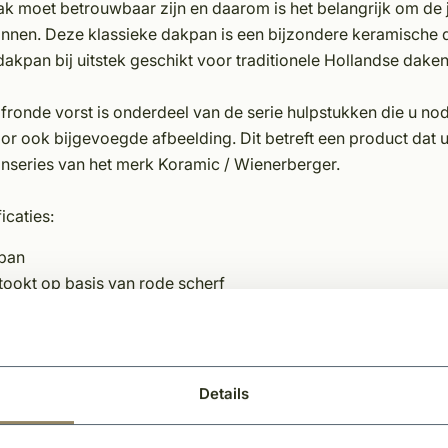
k moet betrouwbaar zijn en daarom is het belangrijk om de j
nnen. Deze klassieke dakpan is een bijzondere keramische da
akpan bij uitstek geschikt voor traditionele Hollandse daken 
fronde vorst is onderdeel van de serie hulpstukken die u n
or ook bijgevoegde afbeelding. Dit betreft een product dat 
nseries van het merk Koramic / Wienerberger.
icaties:
ipan
tookt op basis van rode scherf
zien van alle certificeringen
hentiek Wienerberger product
 hulpstukken verkrijgbaar
rdere kleurmogelijkheden
Details
erseel hulpstuk. Geschikt voor o.a. VHV / OVH
al per mtr: ca. 3.4st