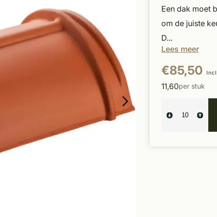
Een dak moet be
om de juiste ke
D...
Lees meer
€85,50
Inc
11,60
per stuk