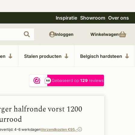
Inspiratie
Showroom
Over ons
Unieke materialen in kempische bouwstijl
M
Inloggen
Winkelwagen
ken
Stalen producten
Belgisch hardsteen
ger halfronde vorst 1200
uurrood
evertijd: 4-6 werkdagen
Verzendkosten €95,-