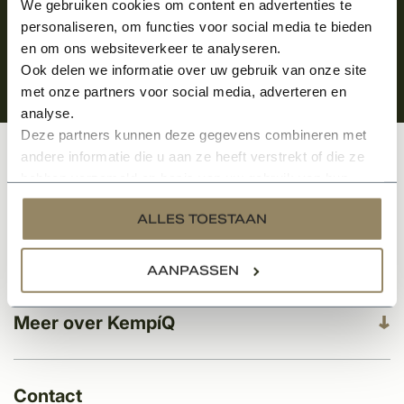
We gebruiken cookies om content en advertenties te
personaliseren, om functies voor social media te bieden
en om ons websiteverkeer te analyseren.
Ook delen we informatie over uw gebruik van onze site
met onze partners voor social media, adverteren en
analyse.
Deze partners kunnen deze gegevens combineren met
andere informatie die u aan ze heeft verstrekt of die ze
Klantenservice
hebben verzameld op basis van uw gebruik van hun
services.
ALLES TOESTAAN
Categorieën
AANPASSEN
Meer over KempíQ
Contact