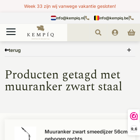
Week 33 zijn wij vanwege vakantie gesloten!
info@kempiq.nl
|
info@kempiq.be
|
Home
Tags
muuranker zwart staal
terug
Producten getagd met
muuranker zwart staal
9,6
Muuranker zwart smeedijzer 56cm
gebogen rechts