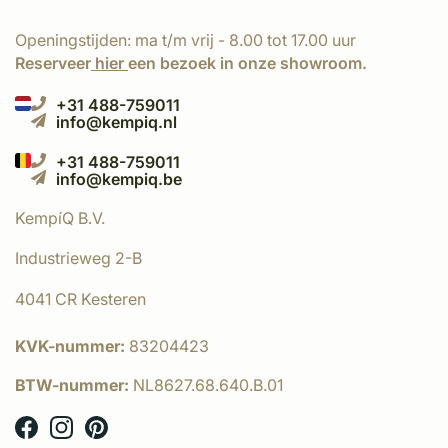
Openingstijden: ma t/m vrij - 8.00 tot 17.00 uur
Reserveer
hier
een bezoek in onze showroom.
+31 488-759011
info@kempiq.nl
+31 488-759011
info@kempiq.be
KempíQ B.V.
Industrieweg 2-B
4041 CR Kesteren
KVK-nummer:
83204423
BTW-nummer:
NL8627.68.640.B.01