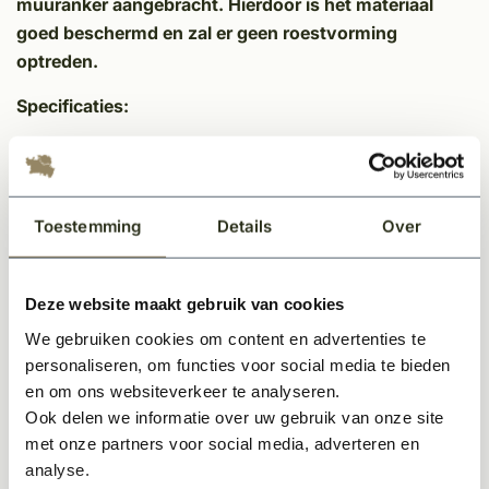
muuranker aangebracht. Hierdoor is het materiaal
goed beschermd en zal er geen roestvorming
optreden.
Specificaties:
Massief ijzer 25 mm
Totaal hoogte 56 cm
45 ° gebogen
Toestemming
Details
Over
2 authentiek gesmede eindkrullen
Antiroest behandeld / zwart RAL 9005
2 inox (rvs) draadstangen om chemisch te verankeren
Deze website maakt gebruik van cookies
Het muuranker is gemetalliseerd en kan daardoor niet
We gebruiken cookies om content en advertenties te
gaan roesten.
personaliseren, om functies voor social media te bieden
en om ons websiteverkeer te analyseren.
Ook delen we informatie over uw gebruik van onze site
Montageadvies: Wij adviseren u het muuranker te
met onze partners voor social media, adverteren en
monteren d.m.v. het voorboren van een gaatje met 1
analyse.
boormaat groter dan het bijgeleverde draadstaal.