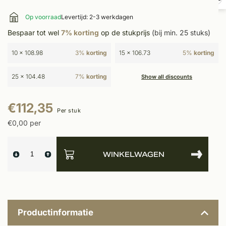
Op voorraad
Levertijd: 2-3 werkdagen
Bespaar tot wel
7% korting
op de stukprijs
(bij min. 25 stuks)
10 x 108.98
3%
korting
15 x 106.73
5%
korting
25 x 104.48
7%
korting
Show all discounts
€112,35
Per stuk
€0,00 per
WINKELWAGEN
Productinformatie