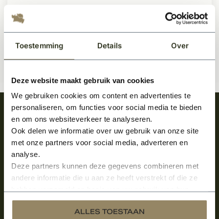
135,50
Per stuk
Toestemming
Details
Over
Deze website maakt gebruik van cookies
We gebruiken cookies om content en advertenties te
personaliseren, om functies voor social media te bieden
Meld je aan en ontvang het laatste nieuws
en om ons websiteverkeer te analyseren.
over onze kempische bouwstijl!
Ook delen we informatie over uw gebruik van onze site
met onze partners voor social media, adverteren en
Aanmelden voor de nieuwsbrief
analyse.
Deze partners kunnen deze gegevens combineren met
andere informatie die u aan ze heeft verstrekt of die ze
hebben verzameld op basis van uw gebruik van hun
services.
ALLES TOESTAAN