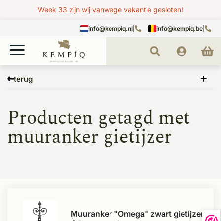
Week 33 zijn wij vanwege vakantie gesloten!
info@kempiq.nl
|
info@kempiq.be
|
Home
Tags
muuranker gietijzer
terug
Producten getagd met
muuranker gietijzer
Muuranker "Omega" zwart gietijzer