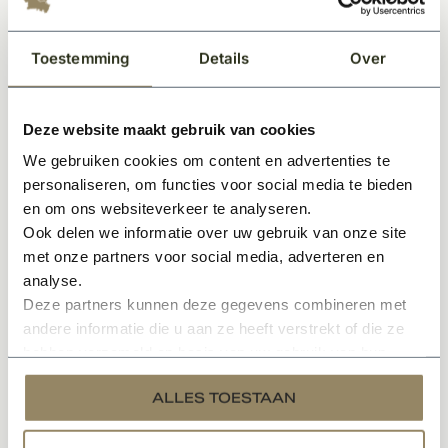
Antiroest behandeld
Mooi op een puntgevel of schoorsteen.
Toestemming
Details
Over
Voorzien van een 2-laags poedercoating in Ral 9005
Deze website maakt gebruik van cookies
Montageadvies: Wij adviseren u het muuranker te
We gebruiken cookies om content en advertenties te
monteren d.m.v. het voorboren van een gaatje met 1
personaliseren, om functies voor social media te bieden
boormaat groter dan het draadstaal dat u gaat
en om ons websiteverkeer te analyseren.
toepassen.. Vervolgens kunt u het gaatje vullen met een
Ook delen we informatie over uw gebruik van onze site
chemisch anker, waarna u het draadstaal in het gat kunt
met onze partners voor social media, adverteren en
drukken. Daarna schuift u uw muuranker hier overheen
analyse.
en borgt u deze d.m.v. een borgring en een moer zodat
Deze partners kunnen deze gegevens combineren met
deze stevig bevestigd is.
andere informatie die u aan ze heeft verstrekt of die ze
hebben verzameld op basis van uw gebruik van hun
Specificaties
services.
ALLES TOESTAAN
Documenten