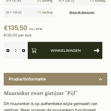
10 x 131.44
3%
korting
15 x 128.73
5%
korting
25 x 126.02
7%
korting
Show all discounts
€135,50
Incl. BTW
€130,00 per stuk
WINKELWAGEN
Productinformatie
Muuranker zwart gietijzer "Pijl"
Dit muuranker is op authentieke wijze gemaakt van
gietijzer. Waar vroeger de muurankers functioneel