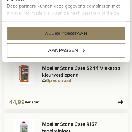
Deze partners kunnen deze gegevens combineren met
Moeller Stone Care P328 Cotto
andere informatie die u aan ze heeft verstrekt of die ze
wasbeits bruin
hebben verzameld op basis van uw gebruik van hun
Op voorraad
services.
ALLES TOESTAAN
27,99
Per stuk
AANPASSEN
Moeller Stone Care S244 Vlekstop
kleurverdiepend
Op voorraad
44,99
Per stuk
Moeller Stone Care R157
tegelreiniger