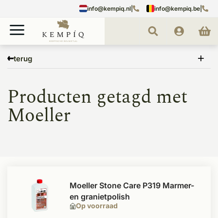
info@kempiq.nl
|
info@kempiq.be
|
Home
Tags
Moeller
terug
Producten getagd met
Moeller
Moeller Stone Care P319 Marmer-
en granietpolish
Op voorraad