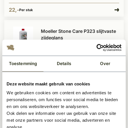
22,-
Per stuk
Moeller Stone Care P323 slijtvaste
zijdeglans
Op voorraad
Toestemming
Details
Over
18,99
Per stuk
Deze website maakt gebruik van cookies
Moeller Stone Care R183
Cementsluier-Ex
We gebruiken cookies om content en advertenties te
Op voorraad
personaliseren, om functies voor social media te bieden
en om ons websiteverkeer te analyseren.
Ook delen we informatie over uw gebruik van onze site
19,-
Per stuk
met onze partners voor social media, adverteren en
analyse.