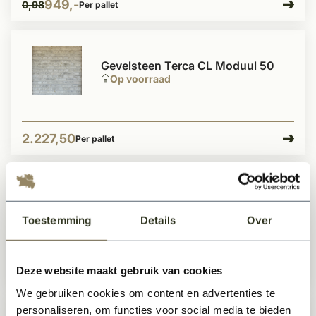
949,-
0,98
Per pallet
Gevelsteen Terca CL Moduul 50
Op voorraad
2.227,50
Per pallet
- -109119%
Gevelsteen KQ113 Moduul 50
Op voorraad
Toestemming
Details
Over
Deze website maakt gebruik van cookies
699,-
0,64
Per pallet
We gebruiken cookies om content en advertenties te
personaliseren, om functies voor social media te bieden