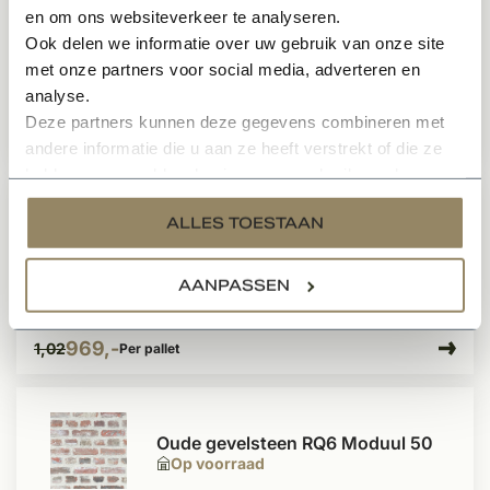
en om ons websiteverkeer te analyseren.
Gevelsteen KQ105 Moduul 50
Ook delen we informatie over uw gebruik van onze site
Op voorraad
met onze partners voor social media, adverteren en
analyse.
Deze partners kunnen deze gegevens combineren met
1.264,-
Per pallet
andere informatie die u aan ze heeft verstrekt of die ze
hebben verzameld op basis van uw gebruik van hun
services.
- -94900%
Gevelsteen Kempisch Rustica
ALLES TOESTAAN
Moduul 50
Op voorraad
AANPASSEN
969,-
1,02
Per pallet
Oude gevelsteen RQ6 Moduul 50
Op voorraad