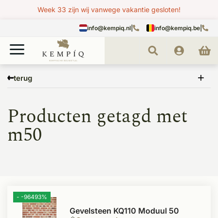
Week 33 zijn wij vanwege vakantie gesloten!
info@kempiq.nl
|
info@kempiq.be
|
Home
Tags
m50
terug
Producten getagd met
m50
- -96493%
Gevelsteen KQ110 Moduul 50