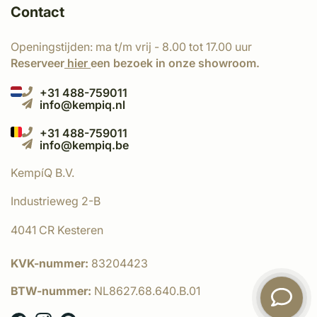
Contact
Openingstijden: ma t/m vrij - 8.00 tot 17.00 uur
Reserveer
hier
een bezoek in onze showroom.
+31 488-759011
info@kempiq.nl
+31 488-759011
info@kempiq.be
KempíQ B.V.
Industrieweg 2-B
4041 CR Kesteren
KVK-nummer:
83204423
BTW-nummer:
NL8627.68.640.B.01