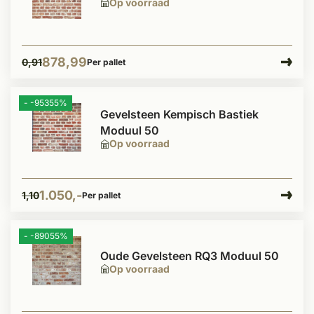
Op voorraad
878,99
0,91
Per pallet
- -95355%
Gevelsteen Kempisch Bastiek
Moduul 50
Op voorraad
1.050,-
1,10
Per pallet
- -89055%
Oude Gevelsteen RQ3 Moduul 50
Op voorraad