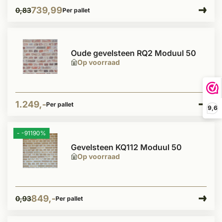
739,99
0,83
Per pallet
Oude gevelsteen RQ2 Moduul 50
Op voorraad
1.249,-
Per pallet
9,6
- -91190%
Gevelsteen KQ112 Moduul 50
Op voorraad
849,-
0,93
Per pallet