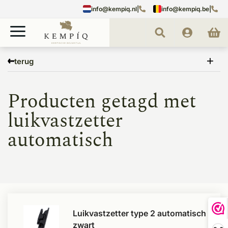
info@kempiq.nl
|
info@kempiq.be
|
Home
Tags
luikvastzetter automatisch
terug
Producten getagd met
luikvastzetter
automatisch
Luikvastzetter type 2 automatisch
zwart