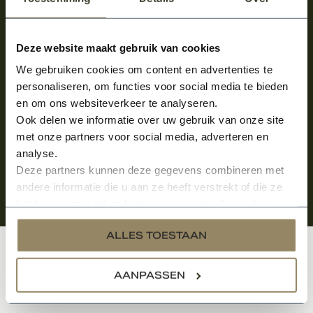
Meld je aan en ontvang het laatste nieuws
over onze kempische bouwstijl!
Deze website maakt gebruik van cookies
We gebruiken cookies om content en advertenties te
Aanmelden voor de nieuwsbrief
personaliseren, om functies voor social media te bieden
en om ons websiteverkeer te analyseren.
Ook delen we informatie over uw gebruik van onze site
met onze partners voor social media, adverteren en
analyse.
Deze partners kunnen deze gegevens combineren met
andere informatie die u aan ze heeft verstrekt of die ze
hebben verzameld op basis van uw gebruik van hun
services.
ALLES TOESTAAN
Klantenservice
AANPASSEN