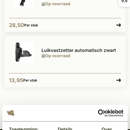
9,6
Op voorraad
28,50
Per stuk
Luikvastzetter automatisch zwart
Op voorraad
13,95
Per stuk
Toestemming
Details
Over