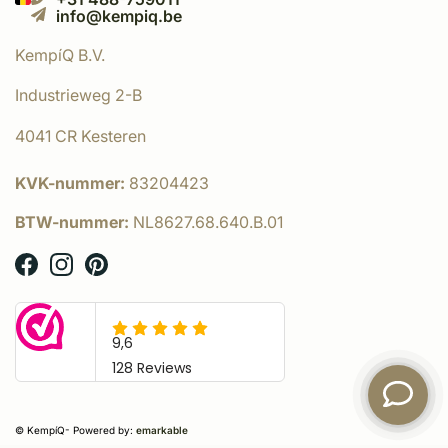
info@kempiq.be
KempíQ B.V.
Industrieweg 2-B
4041 CR Kesteren
KVK-nummer:
83204423
BTW-nummer:
NL8627.68.640.B.01
© KempíQ
- Powered by:
emarkable