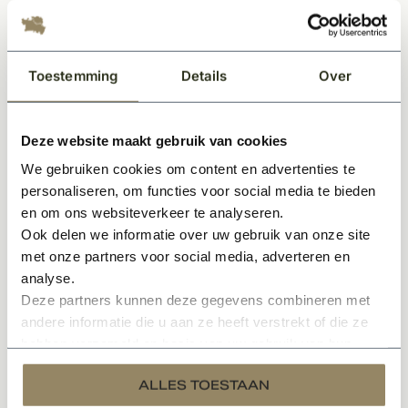
Gerelateerde producten
Toestemming
Details
Over
Deze website maakt gebruik van cookies
We gebruiken cookies om content en advertenties te
personaliseren, om functies voor social media te bieden
en om ons websiteverkeer te analyseren.
Op voorraad
Ook delen we informatie over uw gebruik van onze site
Luikvastzetter type 2 automatisch zwart
met onze partners voor social media, adverteren en
analyse.
Deze partners kunnen deze gegevens combineren met
28,50
Per stuk
andere informatie die u aan ze heeft verstrekt of die ze
hebben verzameld op basis van uw gebruik van hun
services.
ALLES TOESTAAN