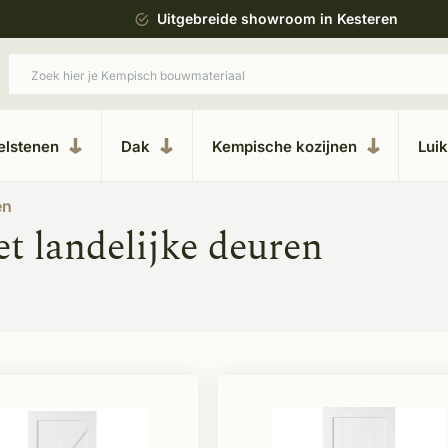
ing
Uitgebreide showroom in Kesteren
elstenen
Dak
Kempische kozijnen
Lui
en
t landelijke deuren