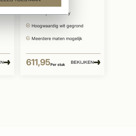
wit gegrond
Landelijk en Trendy
Hoogwaardig wit gegrond
Meerdere maten mogelijk
611,95
EN
BEKIJKEN
Per stuk