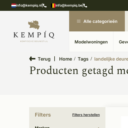
n in kempische bouwstijl
Meer dan 20 jaar ervar
info@kempiq.nl
|
info@kempiq.be
|
Alle categorieën
Modelwoningen
Gev
Terug
Home
Tags
landelijke deur
Producten getagd me
Filters
Filters herstellen
Merken