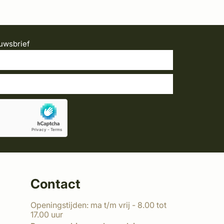
uwsbrief
Contact
Openingstijden: ma t/m vrij - 8.00 tot
17.00 uur