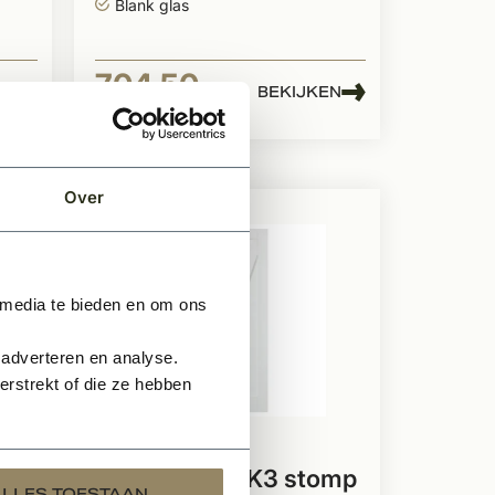
Blank glas
704,50
EN
BEKIJKEN
Per stuk
Over
 media te bieden en om ons
 adverteren en analyse.
rstrekt of die ze hebben
Op voorraad
omp
Binnendeur SK3 stomp
ALLES TOESTAAN