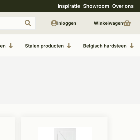
Inspiratie
Showroom
Over ons
Unieke materialen in kempische bouwstijl
M
Inloggen
Winkelwagen
ken
Stalen producten
Belgisch hardsteen