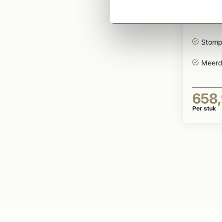
wit g
Landel
Stomp
Meerd
658
Per stuk