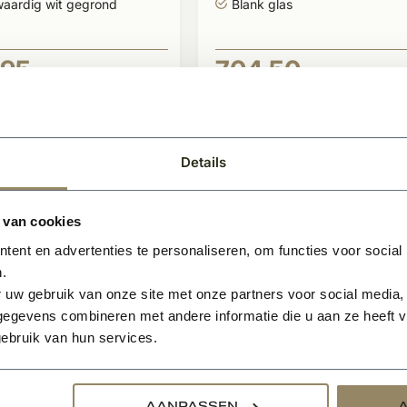
aardig wit gegrond
Blank glas
,95
704,50
BEKIJKEN
BEKIJK
Per stuk
Details
 van cookies
ent en advertenties te personaliseren, om functies voor social
.
 uw gebruik van onze site met onze partners voor social media,
egevens combineren met andere informatie die u aan ze heeft ve
ebruik van hun services.
raad
Op voorraad
ndeur SK5 stomp
Binnendeur SK7 st
AANPASSEN