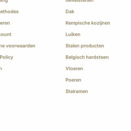
ding
Gevelstenen
methodes
Dak
eren
Kempische kozijnen
count
Luiken
ne voorwaarden
Stalen producten
Policy
Belgisch hardsteen
n
Vloeren
Poeren
Stalramen