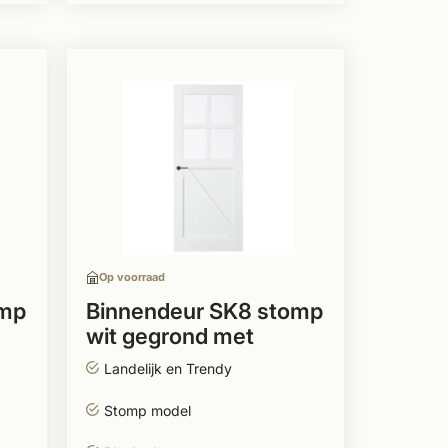
Op voorraad
omp
Binnendeur SK8 stomp
wit gegrond met
glasvenster
Landelijk en Trendy
Stomp model