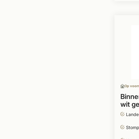
Op voor
Binne
wit g
Landel
Stomp