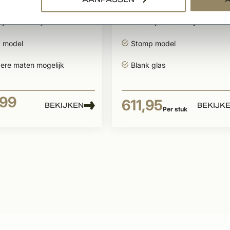
egrond
wit gegrond met
glasvenster
ijk en Trendy
Landelijk en Trendy
 model
Stomp model
ere maten mogelijk
Blank glas
,99
611,95
BEKIJKEN
BEKIJK
Per stuk