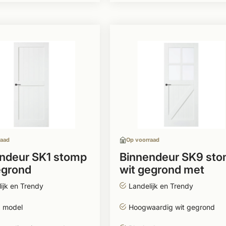
raad
Op voorraad
ndeur SK1 stomp
Binnendeur SK9 st
egrond
wit gegrond met
glasvenster
ijk en Trendy
Landelijk en Trendy
 model
Hoogwaardig wit gegrond