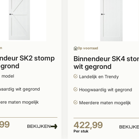
en
Op voorraad
ndeur SK2 stomp
Binnendeur SK4 st
egrond
wit gegrond
 model
Landelijk en Trendy
aardig wit gegrond
Hoogwaardig wit gegrond
ere maten mogelijk
Meerdere maten mogelijk
,99
422,99
BEKIJKEN
BEKIJK
Per stuk