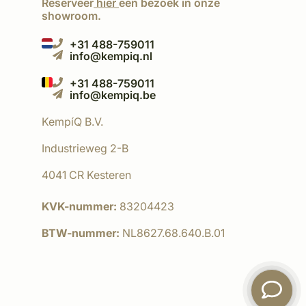
Reserveer
hier
een bezoek in onze
showroom.
+31 488-759011
info@kempiq.nl
+31 488-759011
info@kempiq.be
KempíQ B.V.
Industrieweg 2-B
4041 CR Kesteren
KVK-nummer:
83204423
BTW-nummer:
NL8627.68.640.B.01