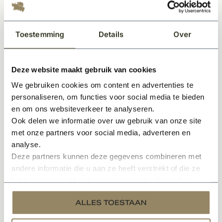
Let op:
Toestemming
Details
Over
Elke binnendeur is standaard voorzien van een slotgat
maar niet van gaten voor een deurkruk, wc garnituur
of sleutelgat.
Deze website maakt gebruik van cookies
Dit product wordt geleverd exclusief hang &
We gebruiken cookies om content en advertenties te
personaliseren, om functies voor social media te bieden
sluitwerk. Scharnieren en sloten dienen los bijbesteld
en om ons websiteverkeer te analyseren.
te worden.
Ook delen we informatie over uw gebruik van onze site
Wilt u uw deur(en) gemonteerd hebben, of een offerte
met onze partners voor social media, adverteren en
op maat ontvangen omdat u meerdere deuren nodig
analyse.
Deze partners kunnen deze gegevens combineren met
hebt? Vraag dan een offerte aan via de button en
andere informatie die u aan ze heeft verstrekt of die ze
ontvang binnen 1 dag reactie.
hebben verzameld op basis van uw gebruik van hun
services.
Specificaties
ALLES TOESTAAN