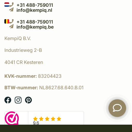
+31 488-759011
info@kempiq.nl
+31 488-759011
info@kempiq.be
KempíQ B.V.
Industrieweg 2-B
4041 CR Kesteren
KVK-nummer:
83204423
BTW-nummer:
NL8627.68.640.B.01