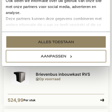
Ook delen we informatie over uw gebruik van onze site
338,99
Per stuk
met onze partners voor social media, adverteren en
analyse.
Deze partners kunnen deze gegevens combineren met
Brievenbus inbouwkast Basalt 40 -
andere informatie die u aan ze heeft verstrekt of die ze
55 cm
hebben verzameld op basis van uw gebruik van hun
Op voorraad
services.
ALLES TOESTAAN
349,99
Per stuk
AANPASSEN
Brievenbus inbouwkast RVS
Op voorraad
524,99
Per stuk