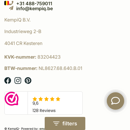
+31 488-759011
info@kempiq.be
KempíQ B.V.
Industrieweg 2-B
4041 CR Kesteren
KVK-nummer:
83204423
BTW-nummer:
NL8627.68.640.B.01
filters
© KempíQ
- Powered by:
emarkable