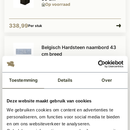
Op voorraad
338,99
Per stuk
Belgisch Hardsteen naambord 43
cm breed
Op voorraad
Toestemming
Details
Over
54,99
Per stuk
Deze website maakt gebruik van cookies
Brievenbus inbouwkast Antra 35 -
50 cm
We gebruiken cookies om content en advertenties te
Op voorraad
personaliseren, om functies voor social media te bieden
en om ons websiteverkeer te analyseren.