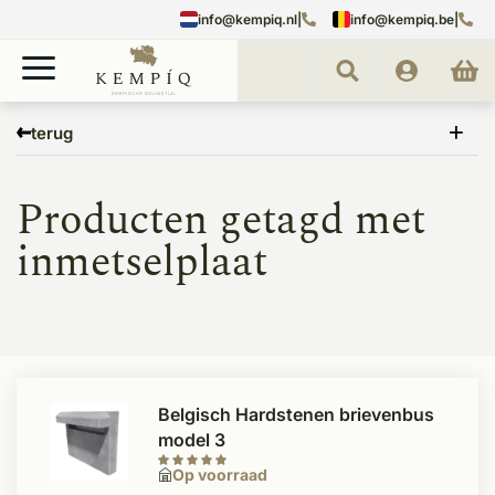
info@kempiq.nl
|
info@kempiq.be
|
Home
Tags
inmetselplaat
terug
Producten getagd met
inmetselplaat
Belgisch Hardstenen brievenbus
model 3
Op voorraad