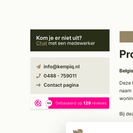
Kom je er niet uit?
Chat
met een medewerker
Pr
info@kempiq.nl
Belgi
0488 - 759011
Deze h
Contact pagina
naam 
wonin
Bij de
Door h