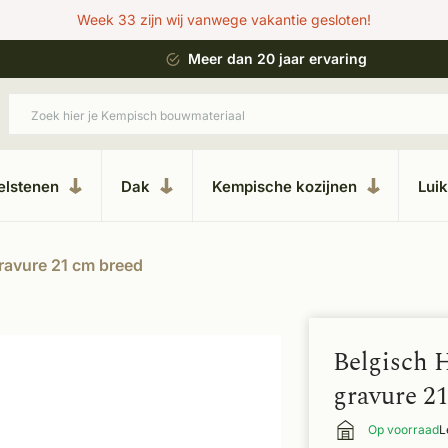
Week 33 zijn wij vanwege vakantie gesloten!
ing
Uitgebreide showroom in Kesteren
elstenen
Dak
Kempische kozijnen
Lui
ravure 21 cm breed
Belgisch 
gravure 2
Op voorraad
L