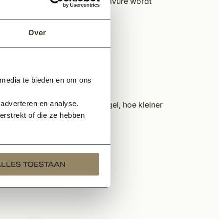
ëert in de uitstraling. Deze gravure wordt
in de gevel van de woning.
Over
 media te bieden en om ons
 adverteren en analyse.
egel. Hoe meer tekens per regel, hoe kleiner
rstrekt of die ze hebben
uring van de gravure.
nummergravure getoond!
ALLES TOESTAAN