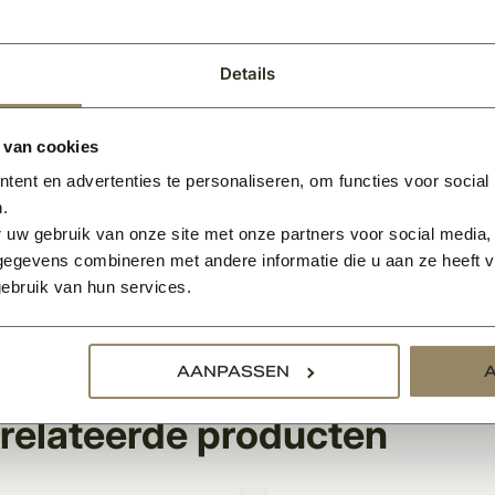
ek waardoor dit een mooie match is en u hiermee eenheid cre
 toegepast bij (gemetselde) poeren bij de oprit of verwerkt 
Details
icaties:
e: 2 cm
 van cookies
edte: 21 cm
te: 11 of 16 cm
ent en advertenties te personaliseren, om functies voor social
riaaltype: Belgische Arduin hardsteen
.
 uw gebruik van onze site met onze partners voor social media,
- en huisnummergravure mogelijk, maximaal 15 tekens per r
egevens combineren met andere informatie die u aan ze heeft ve
gravure wordt.
Vooraf ontvangt u een voorbeeld ter goedke
ebruik van hun services.
 de 3e afbeelding worden de mogelijkheden voor naam- en 
AANPASSEN
relateerde producten