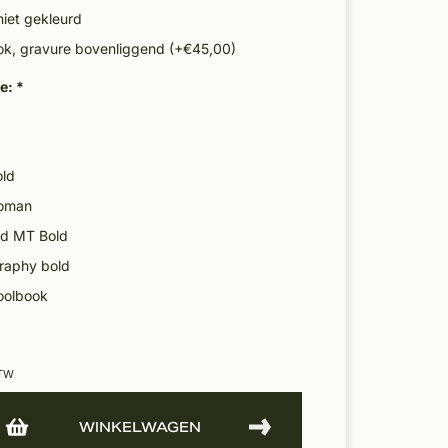
niet gekleurd
lok, gravure bovenliggend (+€45,00)
pe:
*
old
roman
ed MT Bold
graphy bold
oolbook
BTW
WINKELWAGEN