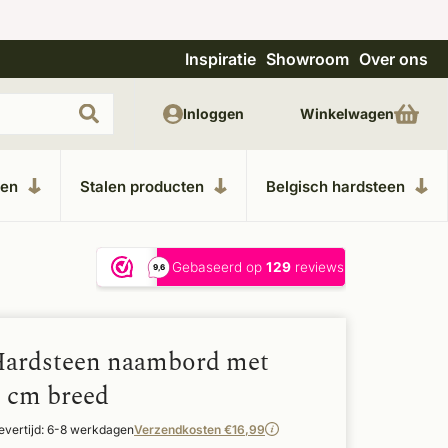
Inspiratie
Showroom
Over ons
Unieke materialen in kempische bouwstijl
M
Inloggen
Winkelwagen
ken
Stalen producten
Belgisch hardsteen
Hardsteen naambord met
1 cm breed
evertijd: 6-8 werkdagen
Verzendkosten €16,99