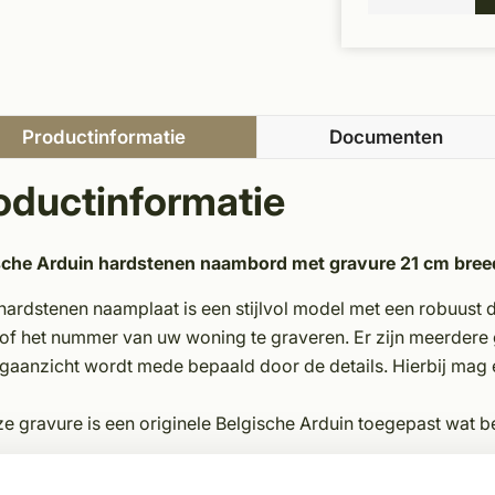
Productinformatie
Documenten
oductinformatie
sche Arduin hardstenen naambord met gravure 21 cm bree
ardstenen naamplaat is een stijlvol model met een robuust d
of het nummer van uw woning te graveren. Er zijn meerdere
gaanzicht wordt mede bepaald door de details. Hierbij mag
ze gravure is een originele Belgische Arduin toegepast wat be
et toepassen van deze inmetselplaat creëert u eenheid met e