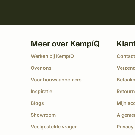
Meer over KempíQ
Klan
Werken bij KempíQ
Contac
Over ons
Verzen
Voor bouwaannemers
Betaal
Inspiratie
Retourn
Blogs
Mijn ac
Showroom
Algeme
Veelgestelde vragen
Privacy 