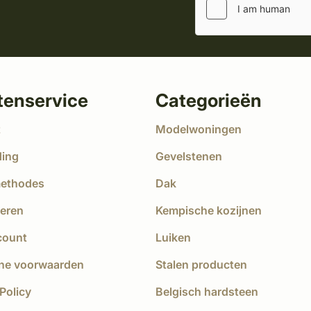
tenservice
Categorieën
t
Modelwoningen
ding
Gevelstenen
methodes
Dak
eren
Kempische kozijnen
count
Luiken
ne voorwaarden
Stalen producten
Policy
Belgisch hardsteen