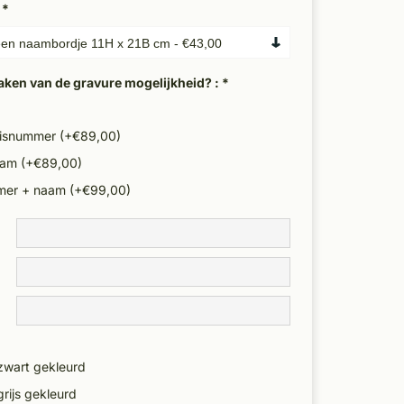
:
*
aken van de gravure mogelijkheid? :
*
huisnummer (+€89,00)
naam (+€89,00)
mer + naam (+€99,00)
zwart gekleurd
grijs gekleurd