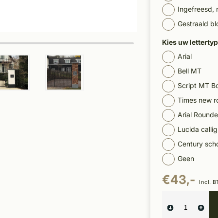
Ingefreesd, 
Gestraald b
Kies uw letterty
Arial
Bell MT
Script MT B
Times new 
Arial Round
Lucida calli
Century sch
Geen
€43,-
Incl. 