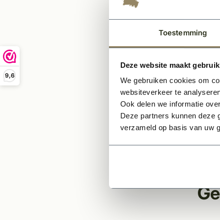
identi
veelal
Toestemming
Specif
Dikt
Deze website maakt gebruik
Bre
9,6
Hoog
We gebruiken cookies om cont
Mate
websiteverkeer te analyseren
Ook delen we informatie over
Naam
Deze partners kunnen deze g
de 
verzameld op basis van uw g
* Bij
Ge