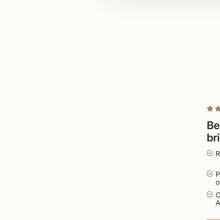
Be
br
R
P
o
O
A