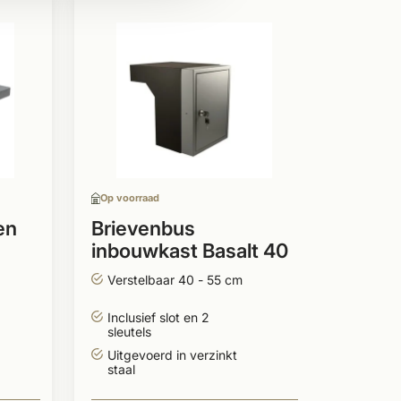
Op voor
Paalm
model
Vlakk
Met w
Op voorraad
Blauw
afwer
en
Brievenbus
inbouwkast Basalt 40
867
- 55 cm
Verstelbaar 40 - 55 cm
Per stuk
Inclusief slot en 2
sleutels
Uitgevoerd in verzinkt
staal