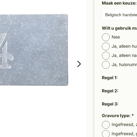
Maak een keuze
Wilt u gebruik m
Nee
Ja, alleen 
Ja, alleen 
Ja, huisnum
Regel 1:
Regel 2:
Regel 3:
Gravure type:
*
Ingefreesd, 
Ingefreesd, 