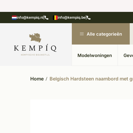
n in kempische bouwstijl
Meer dan 20 jaar ervar
info@kempiq.nl
|
info@kempiq.be
|
Alle categorieën
Modelwoningen
Gev
Home
Belgisch Hardsteen naambord met g