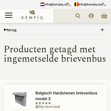
info@kempiq.nl
|
info@kempiq.be
|
Home
Tags
ingemetselde brievenbus
terug
Producten getagd met
ingemetselde brievenbus
Belgisch Hardstenen brievenbus
model 3
Op voorraad