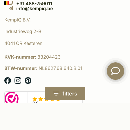
+31 488-759011
info@kempiq.be
KempíQ B.V.
Industrieweg 2-B
4041 CR Kesteren
KVK-nummer:
83204423
BTW-nummer:
NL8627.68.640.B.01
filters
© KempíQ
- Powered by:
emarkable