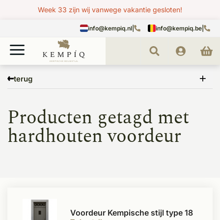
Week 33 zijn wij vanwege vakantie gesloten!
info@kempiq.nl
|
info@kempiq.be
|
Home
Tags
hardhouten voordeur
terug
Producten getagd met
hardhouten voordeur
Voordeur Kempische stijl type 18