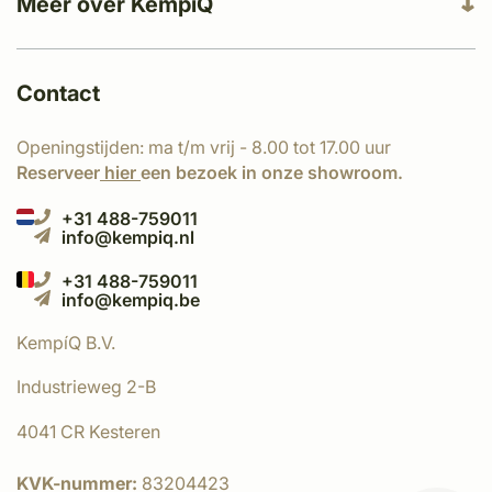
Meer over KempíQ
Contact
Openingstijden: ma t/m vrij - 8.00 tot 17.00 uur
Reserveer
hier
een bezoek in onze showroom.
+31 488-759011
info@kempiq.nl
+31 488-759011
info@kempiq.be
KempíQ B.V.
Industrieweg 2-B
4041 CR Kesteren
KVK-nummer:
83204423