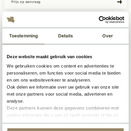
Prijs op aanvraag
Voordeur Kempische stijl type 17
Te bestellen
Toestemming
Details
Over
Deze website maakt gebruik van cookies
Prijs op aanvraag
We gebruiken cookies om content en advertenties te
personaliseren, om functies voor social media te bieden
en om ons websiteverkeer te analyseren.
Voordeur Kempische stijl type 15
Ook delen we informatie over uw gebruik van onze site
Te bestellen
met onze partners voor social media, adverteren en
analyse.
Deze partners kunnen deze gegevens combineren met
Prijs op aanvraag
andere informatie die u aan ze heeft verstrekt of die ze
hebben verzameld op basis van uw gebruik van hun
services.