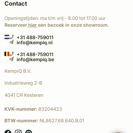
Contact
Openingstijden: ma t/m vrij - 8.00 tot 17.00 uur
Reserveer
hier
een bezoek in onze showroom.
+31 488-759011
info@kempiq.nl
+31 488-759011
info@kempiq.be
KempíQ B.V.
Industrieweg 2-B
4041 CR Kesteren
KVK-nummer:
83204423
BTW-nummer:
NL8627.68.640.B.01