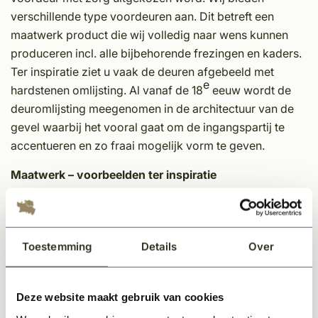
verschillende type voordeuren aan. Dit betreft een
maatwerk product die wij volledig naar wens kunnen
produceren incl. alle bijbehorende frezingen en kaders.
Ter inspiratie ziet u vaak de deuren afgebeeld met
e
hardstenen omlijsting. Al vanaf de 18
eeuw wordt de
deuromlijsting meegenomen in de architectuur van de
gevel waarbij het vooral gaat om de ingangspartij te
accentueren en zo fraai mogelijk vorm te geven.
Maatwerk – voorbeelden ter inspiratie
Elke variant en maat is mogelijk: wij maken elk kozijn
volledig op maat, precies volgens uw wensen.
Toestemming
Details
Over
Wij bieden onze deuren aan in hardhout of aluplex
materiaal waarbij er een keuze gemaakt kan worden uit
verschillende soorten. Wij werken met A-kwaliteit
Deze website maakt gebruik van cookies
materialen en verzagen alles in de fabriek op elke