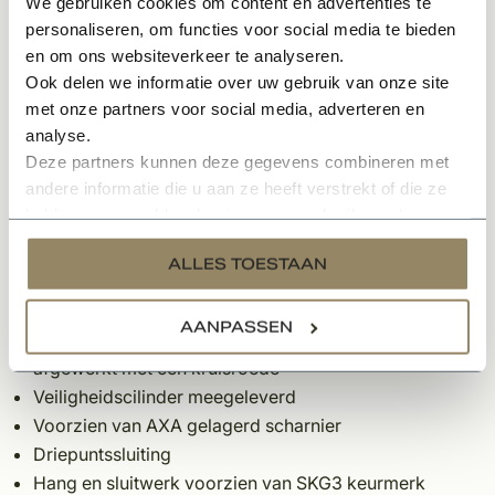
We gebruiken cookies om content en advertenties te
gewenste maat om die vervolgens klaar te maken tot
personaliseren, om functies voor social media te bieden
een prachtig afgewerkt eindproduct
en om ons websiteverkeer te analyseren.
Ook delen we informatie over uw gebruik van onze site
Overige specificaties & kenmerken:
met onze partners voor social media, adverteren en
analyse.
100% nauwkeurige maatvoering
Deze partners kunnen deze gegevens combineren met
Standaard Aluplex 54 mm materiaaltoepassing
andere informatie die u aan ze heeft verstrekt of die ze
Afwerkingsmogelijkheden onbehandeld, blanke lak of
hebben verzameld op basis van uw gebruik van hun
grondlak
services.
Kleur grondlak standaard wit/grijs/antraciet/groen
ALLES TOESTAAN
Keuzemogelijkheid voor elke RAL kleur op aanvraag
Deurfrezingen naar keuze nader te bepalen
AANPASSEN
Deuren die voorzien zijn van glasvak, worden
afgewerkt met een kruisroede
Veiligheidscilinder meegeleverd
Voorzien van AXA gelagerd scharnier
Driepuntssluiting
Hang en sluitwerk voorzien van SKG3 keurmerk