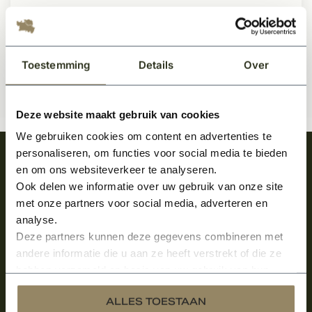
135,50
Per stuk
Toestemming
Details
Over
Deze website maakt gebruik van cookies
We gebruiken cookies om content en advertenties te
personaliseren, om functies voor social media te bieden
Meld je aan en ontvang het laatste nieuws
en om ons websiteverkeer te analyseren.
over onze kempische bouwstijl!
Ook delen we informatie over uw gebruik van onze site
met onze partners voor social media, adverteren en
Aanmelden voor de nieuwsbrief
analyse.
Deze partners kunnen deze gegevens combineren met
andere informatie die u aan ze heeft verstrekt of die ze
hebben verzameld op basis van uw gebruik van hun
services.
ALLES TOESTAAN