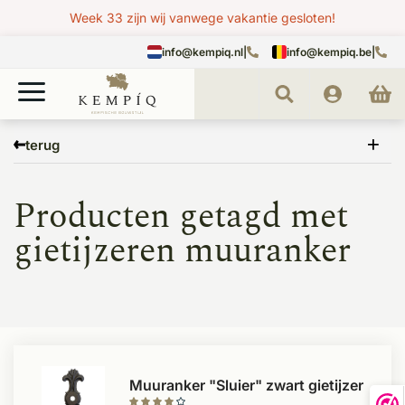
Week 33 zijn wij vanwege vakantie gesloten!
info@kempiq.nl
|
info@kempiq.be
|
Home
Tags
gietijzeren muuranker
terug
Producten getagd met
gietijzeren muuranker
Muuranker "Sluier" zwart gietijzer