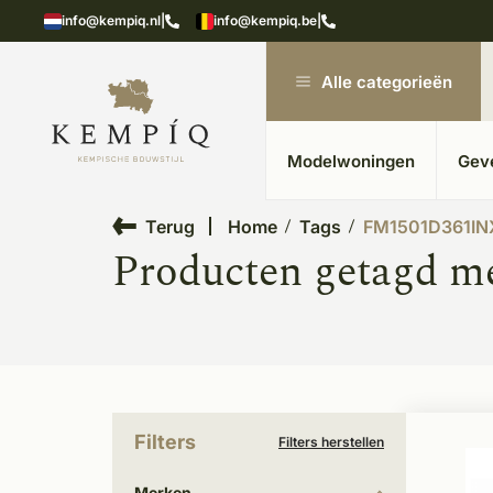
showroom in Kesteren
Unieke materialen in kempische
info@kempiq.nl
|
info@kempiq.be
|
Alle categorieën
Modelwoningen
Gev
Terug
Home
Tags
FM1501D361IN
Producten getagd 
Filters
Filters herstellen
Merken