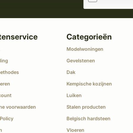
tenservice
Categorieën
t
Modelwoningen
ding
Gevelstenen
methodes
Dak
eren
Kempische kozijnen
count
Luiken
ne voorwaarden
Stalen producten
Policy
Belgisch hardsteen
n
Vloeren