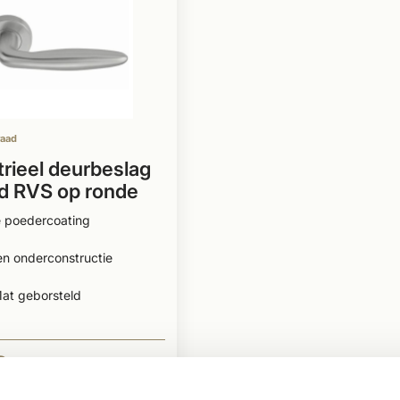
raad
trieel deurbeslag
d RVS op ronde
e poedercoating
n onderconstructie
at geborsteld
9
BEKIJKEN
Per stuk