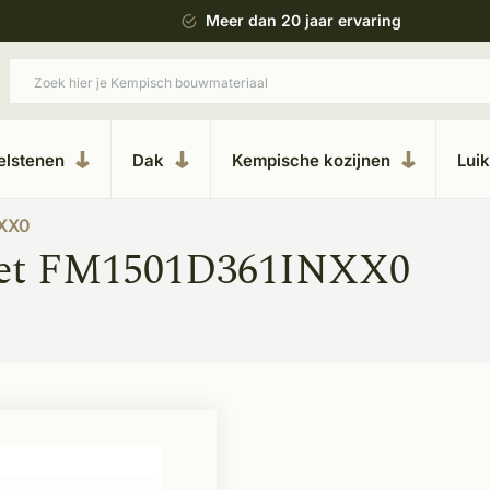
 bouwstijl
Meer dan 20 jaar ervaring
elstenen
Dak
Kempische kozijnen
Lui
XX0
met FM1501D361INXX0