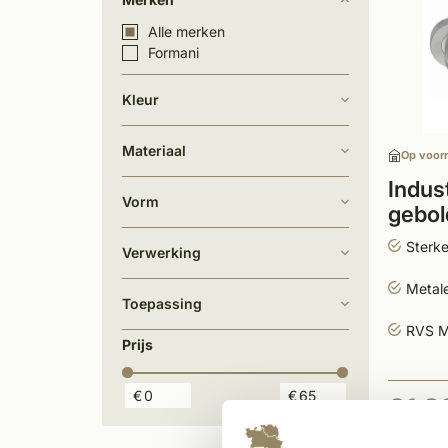
Alle merken
Formani
Kleur
Materiaal
Op voor
Indus
Vorm
gebol
rozet
Sterk
Verwerking
Metale
Toepassing
RVS M
Prijs
€
€
61,9