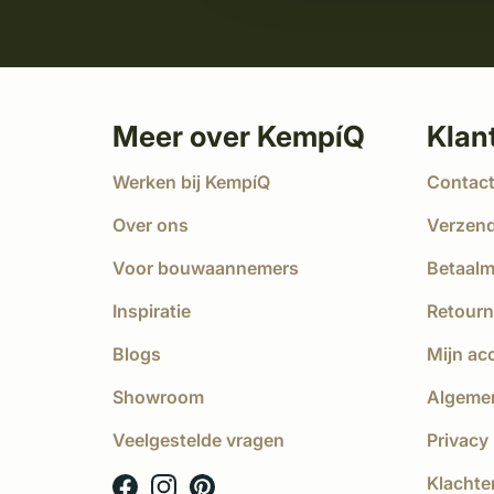
Meer over KempíQ
Klan
Werken bij KempíQ
Contac
Over ons
Verzen
Voor bouwaannemers
Betaal
Inspiratie
Retourn
Blogs
Mijn ac
Showroom
Algeme
Veelgestelde vragen
Privacy 
Klachte