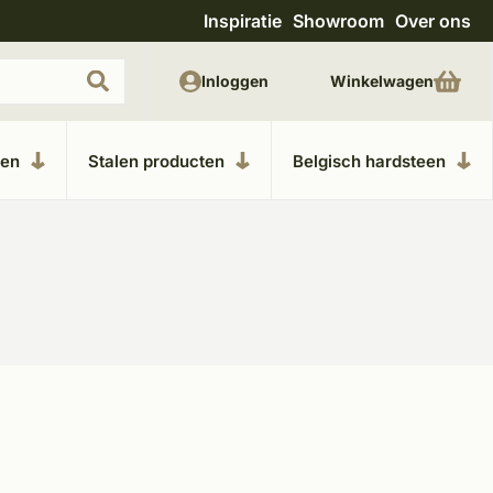
Inspiratie
Showroom
Over ons
Uitgebreide showroom in Kesteren
Unieke m
Inloggen
Winkelwagen
ken
Stalen producten
Belgisch hardsteen