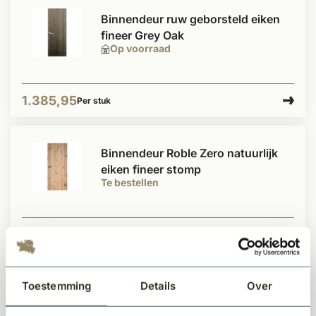
Binnendeur ruw geborsteld eiken
fineer Grey Oak
Op voorraad
1.385,95
Per stuk
Binnendeur Roble Zero natuurlijk
eiken fineer stomp
Te bestellen
521,95
Per stuk
Toestemming
Details
Over
Natuurlijk eiken fineer binnendeur
Roble Dos links