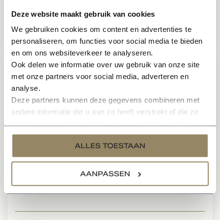
Te bestellen
Deze website maakt gebruik van cookies
We gebruiken cookies om content en advertenties te
520,50
Per stuk
personaliseren, om functies voor social media te bieden
en om ons websiteverkeer te analyseren.
Ook delen we informatie over uw gebruik van onze site
Eiken fineer binnendeur Roble Uno
met onze partners voor social media, adverteren en
links
analyse.
Te bestellen
Deze partners kunnen deze gegevens combineren met
andere informatie die u aan ze heeft verstrekt of die ze
hebben verzameld op basis van uw gebruik van hun
520,50
Per stuk
services.
ALLES TOESTAAN
Natuurlijk eiken fineer binnendeur
AANPASSEN
Roble Dos rechts
Te bestellen