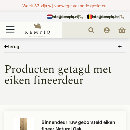
Week 33 zijn wij vanwege vakantie gesloten!
info@kempiq.nl
|
info@kempiq.be
|
Home
Tags
eiken fineerdeur
terug
Producten getagd met
eiken fineerdeur
Binnendeur ruw geborsteld eiken
fineer Natural Oak