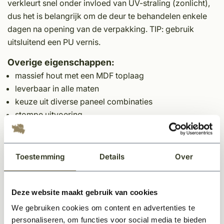
verkleurt snel onder invloed van UV-straling (zonlicht),
dus het is belangrijk om de deur te behandelen enkele
dagen na opening van de verpakking. TIP: gebruik
uitsluitend een PU vernis.
Overige eigenschappen:
massief hout met een MDF toplaag
leverbaar in alle maten
keuze uit diverse paneel combinaties
stompe uitvoering
paneeldikte 3,9 cm
onbehandeld
slotgat uitsluitend te gebruiken i.c.m. Cabana slot
Toestemming
Details
Over
voorzien van het FSC keurmerk en KOMO certificering
Alle deuren zijn standaard voorzien van slotgat voor
Deze website maakt gebruik van cookies
Cabana sloten
We gebruiken cookies om content en advertenties te
Let op:
personaliseren, om functies voor social media te bieden