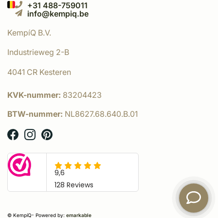
+31 488-759011
info@kempiq.be
KempíQ B.V.
Industrieweg 2-B
4041 CR Kesteren
KVK-nummer:
83204423
BTW-nummer:
NL8627.68.640.B.01
© KempíQ
- Powered by:
emarkable