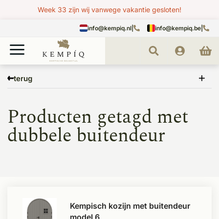
Week 33 zijn wij vanwege vakantie gesloten!
info@kempiq.nl
|
info@kempiq.be
|
Home
Tags
dubbele buitendeur
terug
Producten getagd met
dubbele buitendeur
Kempisch kozijn met buitendeur
model 6