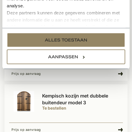
analyse.
Deze partners kunnen deze gegevens combineren met
Prijs op aanvraag
andere informatie die u aan ze heeft verstrekt of die ze
hebben verzameld op basis van uw gebruik van hun
services.
Kempisch kozijn met buitendeur
ALLES TOESTAAN
model 11
Te bestellen
AANPASSEN
Prijs op aanvraag
Kempisch kozijn met dubbele
buitendeur model 3
Te bestellen
Prijs op aanvraag