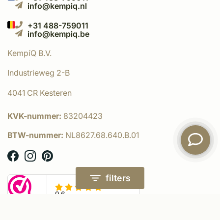
info@kempiq.nl
+31 488-759011
info@kempiq.be
KempíQ B.V.
Industrieweg 2-B
4041 CR Kesteren
KVK-nummer:
83204423
BTW-nummer:
NL8627.68.640.B.01
filters