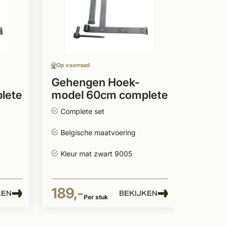
buite
Met v
Doorl
boven
Op voorraad
Meerd
schar
Gehengen Hoek-
lete
model 60cm complete
set zwart
Prijs op
Complete set
Belgische maatvoering
Kleur mat zwart 9005
189,-
KEN
BEKIJKEN
Per stuk