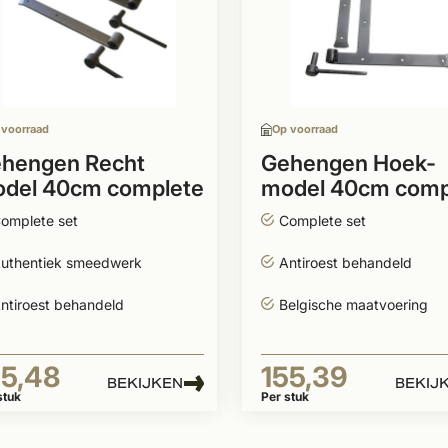
 voorraad
Op voorraad
hengen Recht
Gehengen Hoek-
del 40cm complete
model 40cm comp
t zwart
set zwart
omplete set
Complete set
uthentiek smeedwerk
Antiroest behandeld
ntiroest behandeld
Belgische maatvoering
25,48
155,39
BEKIJKEN
BEKIJ
stuk
Per stuk