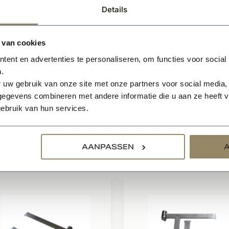
ren voorzien van glasvak worden afgewerkt met een kruisr
Details
ligheidscilinder meegeleverd
rzien van AXA gelagerd scharnier
 van cookies
g en sluitwerk voorzien van SKG3 keurmerk
ent en advertenties te personaliseren, om functies voor social
.
 een offerte aan om een voorstel op maat van ons te ontv
 uw gebruik van onze site met onze partners voor social media,
egevens combineren met andere informatie die u aan ze heeft ve
w voorstel zo goed mogelijk uit te kunnen werken, willen wi
ebruik van hun services.
orende kozijntekening als bijlage mee te sturen voor de juist
AANPASSEN
relateerde producten