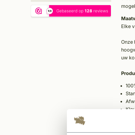
mogel
Maatw
Elke v
Onze 
hoogw
uw koz
Produ
100
Sta
Afw
Kleu
Keu
Deu
Keuz