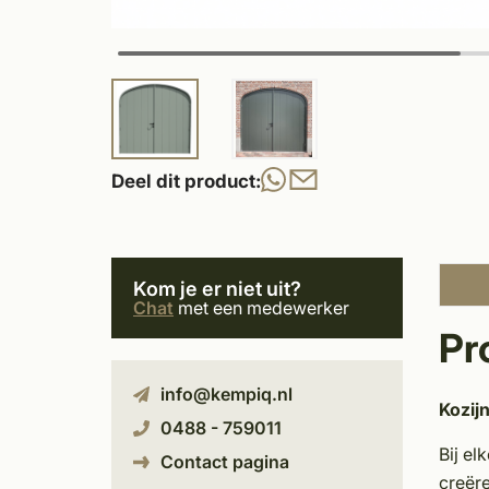
Deel dit product:
Kom je er niet uit?
Chat
met een medewerker
Pr
info@kempiq.nl
Kozij
0488 - 759011
Bij el
Contact pagina
creëre