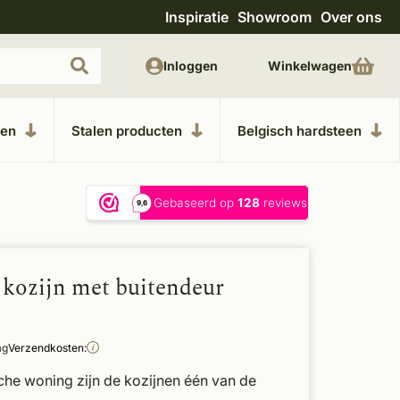
Inspiratie
Showroom
Over ons
Unieke materialen in kempische bouwstijl
M
Inloggen
Winkelwagen
ken
Stalen producten
Belgisch hardsteen
kozijn met buitendeur
ag
Verzendkosten:
che woning zijn de kozijnen één van de