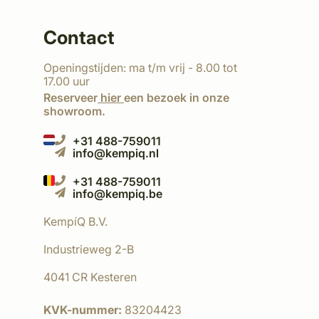
Contact
Openingstijden: ma t/m vrij - 8.00 tot
17.00 uur
Reserveer
hier
een bezoek in onze
showroom.
+31 488-759011
info@kempiq.nl
+31 488-759011
info@kempiq.be
KempíQ B.V.
Industrieweg 2-B
4041 CR Kesteren
KVK-nummer:
83204423