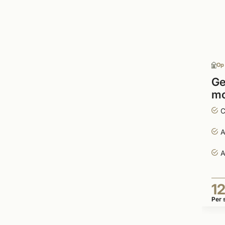
Op
Ge
mo
se
C
A
A
1
Per 