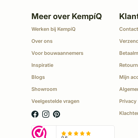
Meer over KempíQ
Klan
Werken bij KempíQ
Contac
Over ons
Verzen
Voor bouwaannemers
Betaal
Inspiratie
Retourn
Blogs
Mijn ac
Showroom
Algeme
Veelgestelde vragen
Privacy 
Klachte