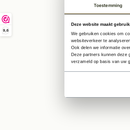
Deu
Toestemming
Vei
Voo
Deze website maakt gebruik
Han
9,6
We gebruiken cookies om cont
websiteverkeer te analyseren
Vraag
Ook delen we informatie over
Deze partners kunnen deze g
*Om u
verzameld op basis van uw g
bijbeh
Ge