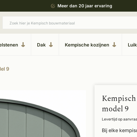
ing
Uitgebreide showroom in Kesteren
elstenen
Dak
Kempische kozijnen
Lui
el 9
Kempisch 
model 9
Levertijd op aanvra
Bij elke kempis