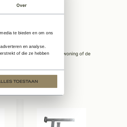
oede
Over
 media te bieden en om ons
angen.
 adverteren en analyse.
rstrekt of die ze hebben
j u vragen de tekening van uw woning of de
e details en maatvoering.
ALLES TOESTAAN
Te bestell
Kempi