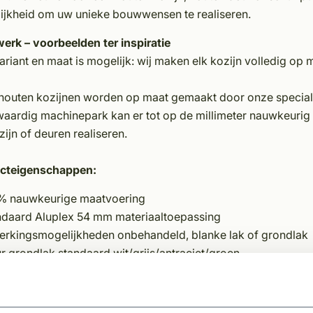
ijkheid om uw unieke bouwwensen te realiseren.
erk – voorbeelden ter inspiratie
ariant en maat is mogelijk: wij maken elk kozijn volledig op
houten kozijnen worden op maat gemaakt door onze speciali
aardig machinepark kan er tot op de millimeter nauwkeurig w
ijn of deuren realiseren.
cteigenschappen:
% nauwkeurige maatvoering
ndaard Aluplex 54 mm materiaaltoepassing
erkingsmogelijkheden onbehandeld, blanke lak of grondlak
r grondlak standaard wit/grijs/antraciet/groen
zemogelijkheid voor elke RAL kleur op aanvraag
rfrezingen kunnen naar keuze nader bepaald worden
e uit meerdere sluitingen