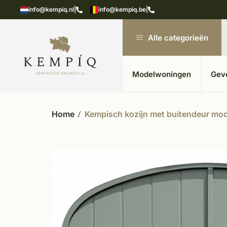
n in kempische bouwstijl
Meer dan 20 jaar ervar
info@kempiq.nl
|
info@kempiq.be
|
Alle categorieën
Modelwoningen
Gev
Home
Kempisch kozijn met buitendeur mod