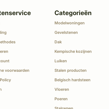
tenservice
Categorieën
t
Modelwoningen
ding
Gevelstenen
methodes
Dak
eren
Kempische kozijnen
count
Luiken
ne voorwaarden
Stalen producten
Policy
Belgisch hardsteen
n
Vloeren
Poeren
Stalramen