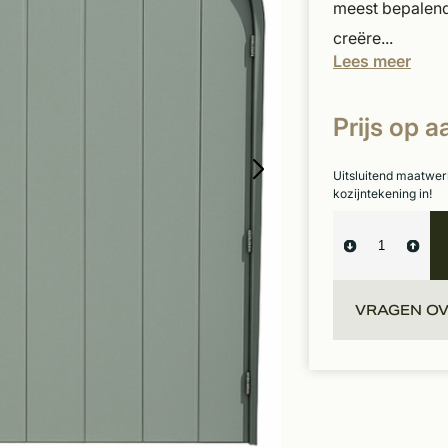
meest bepalende
creëre...
Lees meer
Prijs op 
Uitsluitend maatwer
kozijntekening in!
VRAGEN OV