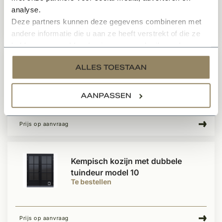
analyse.
Deze partners kunnen deze gegevens combineren met
Prijs op aanvraag
andere informatie die u aan ze heeft verstrekt of die ze
hebben verzameld op basis van uw gebruik van hun
services.
Kempisch kozijn met buitendeur
ALLES TOESTAAN
model 14
Te bestellen
AANPASSEN
Prijs op aanvraag
Kempisch kozijn met dubbele
tuindeur model 10
Te bestellen
Prijs op aanvraag