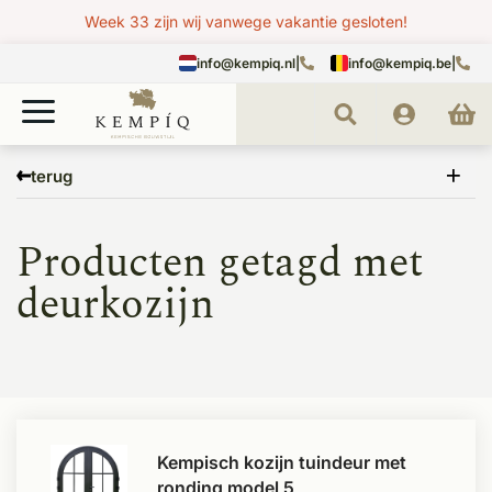
Week 33 zijn wij vanwege vakantie gesloten!
info@kempiq.nl
|
info@kempiq.be
|
Home
Tags
deurkozijn
terug
Producten getagd met
deurkozijn
Kempisch kozijn tuindeur met
ronding model 5