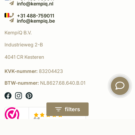
info@kempiq.nl
+31 488-759011
info@kempiq.be
KempíQ B.V.
Industrieweg 2-B
4041 CR Kesteren
KVK-nummer:
83204423
BTW-nummer:
NL8627.68.640.B.01
filters