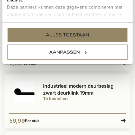
35,50
Per paar
Deze partners kunnen deze gegevens combineren met
andere informatie die u aan ze heeft verstrekt of die ze
hebben verzameld op basis van uw gebruik van hun
Industrieel modern sleutelrozet
services.
ALLES TOESTAAN
zwart per stuk
Te bestellen
AANPASSEN
9,50
Per stuk
Industrieel modern deurbeslag
zwart deurklink 19mm
Te bestellen
59,99
Per stuk