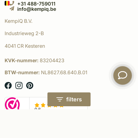
+31 488-759011
info@kempiq.be
KempíQ B.V.
Industrieweg 2-B
4041 CR Kesteren
KVK-nummer:
83204423
BTW-nummer:
NL8627.68.640.B.01
filters
© KempíQ
- Powered by:
emarkable