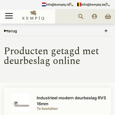
info@kempiq.nl
|
info@kempiq.be
|
Home
Tags
deurbeslag online
terug
Producten getagd met
deurbeslag online
Industrieel modern deurbeslag RVS
16mm
Te bestellen