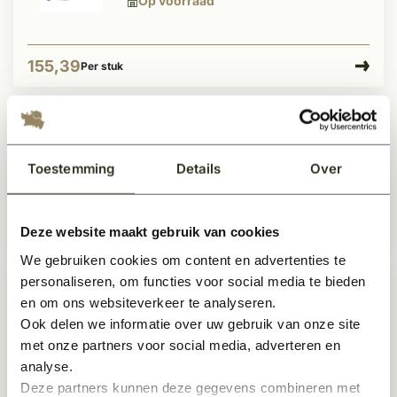
Op voorraad
155,39
Per stuk
Gehengen Hoek-model 60cm
complete set zwart
Toestemming
Details
Over
Op voorraad
Deze website maakt gebruik van cookies
189,-
Per stuk
We gebruiken cookies om content en advertenties te
personaliseren, om functies voor social media te bieden
Poortdeur scharnier zwart gesmeed
en om ons websiteverkeer te analyseren.
50cm
Ook delen we informatie over uw gebruik van onze site
Op voorraad
met onze partners voor social media, adverteren en
analyse.
Deze partners kunnen deze gegevens combineren met