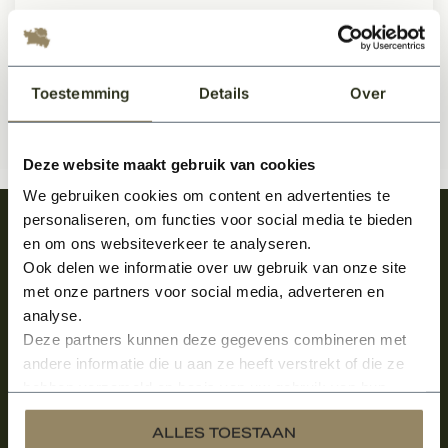
632,50
Per pallet
Toestemming
Details
Over
Deze website maakt gebruik van cookies
We gebruiken cookies om content en advertenties te
personaliseren, om functies voor social media te bieden
Meld je aan en ontvang het laatste nieuws
en om ons websiteverkeer te analyseren.
over onze kempische bouwstijl!
Ook delen we informatie over uw gebruik van onze site
met onze partners voor social media, adverteren en
Aanmelden voor de nieuwsbrief
analyse.
Deze partners kunnen deze gegevens combineren met
andere informatie die u aan ze heeft verstrekt of die ze
hebben verzameld op basis van uw gebruik van hun
services.
ALLES TOESTAAN