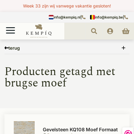
Week 33 zijn wij vanwege vakantie gesloten!
info@kempiq.nl
|
info@kempiq.be
|
Home
Tags
brugse moef
terug
Producten getagd met
brugse moef
Gevelsteen KQ108 Moef Formaat