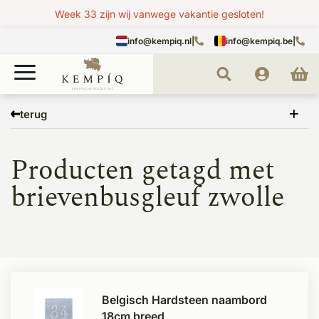
Week 33 zijn wij vanwege vakantie gesloten!
info@kempiq.nl
|
info@kempiq.be
|
Home
Tags
brievenbusgleuf zwolle
terug
Producten getagd met
brievenbusgleuf zwolle
Belgisch Hardsteen naambord
18cm breed