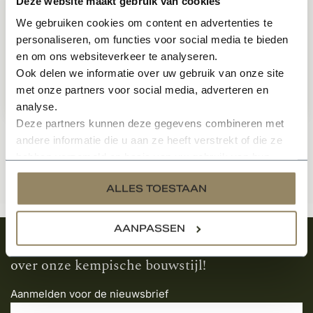
Deze website maakt gebruik van cookies
Belgisch Hardsteen naambord 37
We gebruiken cookies om content en advertenties te
cm breed
personaliseren, om functies voor social media te bieden
Op voorraad
en om ons websiteverkeer te analyseren.
Ook delen we informatie over uw gebruik van onze site
met onze partners voor social media, adverteren en
50,-
Per stuk
analyse.
Deze partners kunnen deze gegevens combineren met
andere informatie die u aan ze heeft verstrekt of die ze
hebben verzameld op basis van uw gebruik van hun
services.
ALLES TOESTAAN
AANPASSEN
Meld je aan en ontvang het laatste nieuws
over onze kempische bouwstijl!
Aanmelden voor de nieuwsbrief