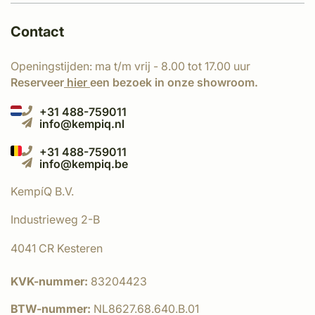
Contact
Openingstijden: ma t/m vrij - 8.00 tot 17.00 uur
Reserveer
hier
een bezoek in onze showroom.
+31 488-759011
info@kempiq.nl
+31 488-759011
info@kempiq.be
KempíQ B.V.
Industrieweg 2-B
4041 CR Kesteren
KVK-nummer:
83204423
BTW-nummer:
NL8627.68.640.B.01