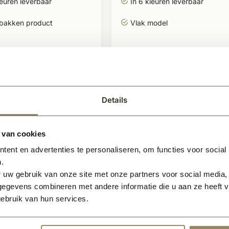
leuren leverbaar
In 6 kleuren leverbaar
ebakken product
Vlak model
1,66
BEKIJKEN
BEKIJK
2
2
er m
Per m
Details
 van cookies
ent en advertenties te personaliseren, om functies voor social
.
 uw gebruik van onze site met onze partners voor social media,
egevens combineren met andere informatie die u aan ze heeft ve
ebruik van hun services.
raad
Op voorraad