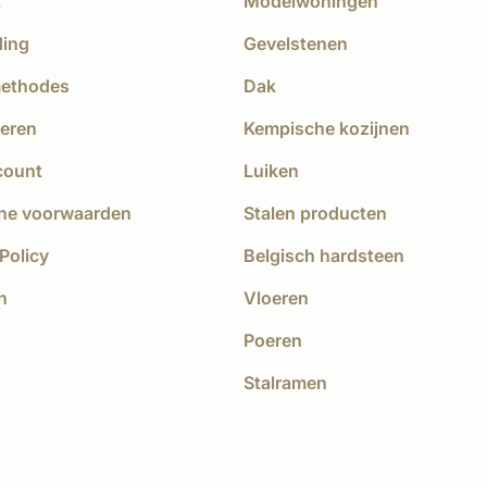
t
Modelwoningen
ding
Gevelstenen
methodes
Dak
eren
Kempische kozijnen
count
Luiken
ne voorwaarden
Stalen producten
Policy
Belgisch hardsteen
n
Vloeren
Poeren
Stalramen