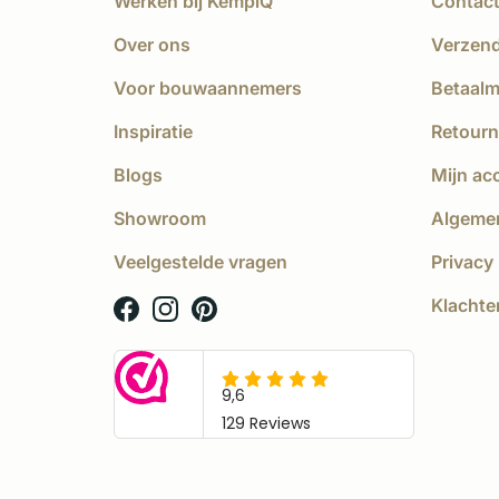
Werken bij KempíQ
Contac
Over ons
Verzen
Voor bouwaannemers
Betaal
Inspiratie
Retourn
Blogs
Mijn ac
Showroom
Algeme
Veelgestelde vragen
Privacy 
Klachte