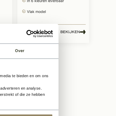
In 6 kleuren leverbaar
Vlak model
1,68
EN
BEKIJKEN
Per stuk
Over
 media te bieden en om ons
 adverteren en analyse.
rstrekt of die ze hebben