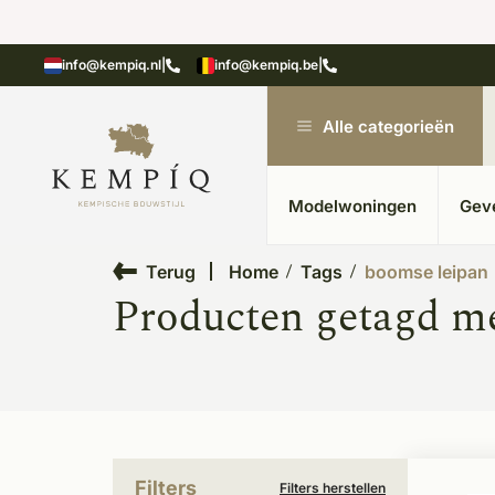
n in kempische bouwstijl
Meer dan 20 jaar ervar
info@kempiq.nl
|
info@kempiq.be
|
Alle categorieën
Modelwoningen
Gev
Terug
Home
Tags
boomse leipan
Producten getagd m
Filters
Filters herstellen