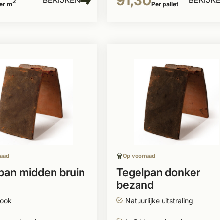
91,30
BEKIJKEN
BEKIJK
2
er m
Per pallet
raad
Op voorraad
pan midden bruin
Tegelpan donker
bezand
look
Natuurlijke uitstraling