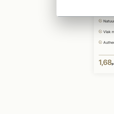
Tegel
per s
Natuurl
Vlak 
Authe
1,68
P