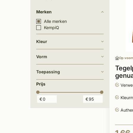
Merken
Alle merken
KempiQ
Kleur
Vorm
Op voor
Tegel
Toepassing
genu
Prijs
Verwee
Kleurm
€
€
Authen