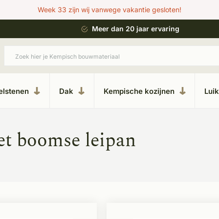
Week 33 zijn wij vanwege vakantie gesloten!
ing
Uitgebreide showroom in Kesteren
elstenen
Dak
Kempische kozijnen
Lui
et boomse leipan