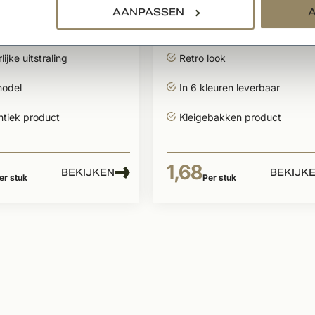
AANPASSEN
pan rood bezand -
Tegelpan midden bru
tuk
- per stuk
ijke uitstraling
Retro look
model
In 6 kleuren leverbaar
ntiek product
Kleigebakken product
1,68
BEKIJKEN
BEKIJK
er stuk
Per stuk